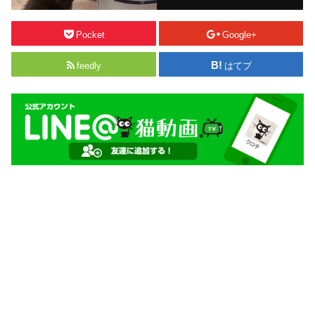
Pocket
Google+
feedly
はてブ