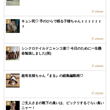
0 views
キュン死♡ 手のひらで眠る子猫ちゃんｚｚｚｚｚｚ
3
ｚ
0 views
シンクロナイルドニャンコ達♡ 今日のために一生懸
4
命勉強しました(笑)
0 views
超有名猫ちゃん『まる』の総集編動画♡
5
0 views
ご主人さまの靴下の臭いは、ビックリするぐらい臭い
6
ニャー！