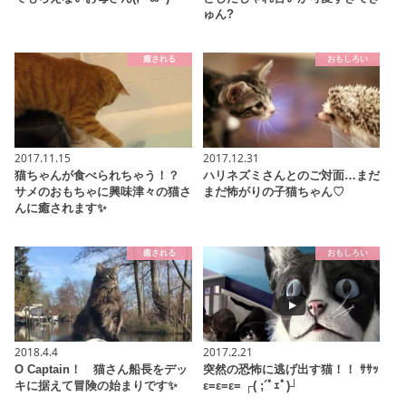
ゅん?
癒される
おもしろい
2017.11.15
2017.12.31
猫ちゃんが食べられちゃう！？
ハリネズミさんとのご対面…まだ
サメのおもちゃに興味津々の猫さ
まだ怖がりの子猫ちゃん♡
んに癒されます✨
癒される
おもしろい
2018.4.4
2017.2.21
O Captain！ 猫さん船長をデッ
突然の恐怖に逃げ出す猫！！ ｻｻｯ
キに据えて冒険の始まりです✨
ε=ε=ε= ┌( ;´ﾟｪﾟ)┘