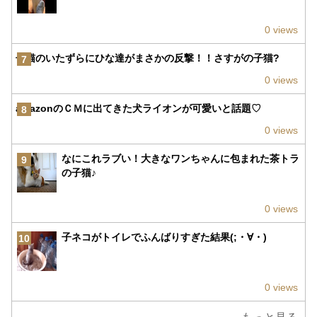
0 views
子猫のいたずらにひな達がまさかの反撃！！さすがの子猫?
7
0 views
amazonのＣＭに出てきた犬ライオンが可愛いと話題♡
8
0 views
なにこれラブい！大きなワンちゃんに包まれた茶トラ
9
の子猫♪
0 views
子ネコがトイレでふんばりすぎた結果(;・∀・)
10
0 views