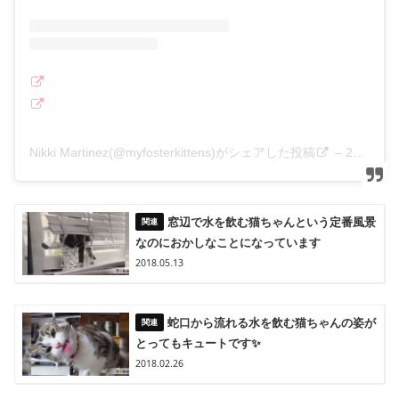
Nikki Martinez(@myfosterkittens)がシェアした投稿
–
2019年10月月2日午後3時54分PDT
窓辺で水を飲む猫ちゃんという定番風景
なのにおかしなことになっています
2018.05.13
蛇口から流れる水を飲む猫ちゃんの姿が
とってもキュートです✨
2018.02.26