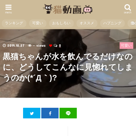
menu
search
ランキング
可愛い
おもしろい
オススメ
ハプニング
癒
2019.10.27
- views
0
可愛い
黒猫ちゃんが水を飲んでるだけなの
に、どうしてこんなに見惚れてしま
うのか(*´Д｀)?