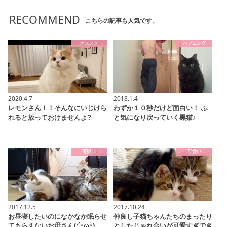
RECOMMEND
こちらの記事も人気です。
オススメ
ハプニング
2020.4.7
2018.1.4
レモンさん！！そんなにいじけら
わずか１０秒だけど面白い！ ふ
れると放っておけませんよ?
と気になり戻っていく黒猫♪
可愛い
可愛い
2017.12.5
2017.10.24
お昼寝したいのになかなか眠らせ
仲良し子猫ちゃんたちのまったり
てもらえないお母さん(;´･ω･)
としたじゃれ合いが可愛すぎでき