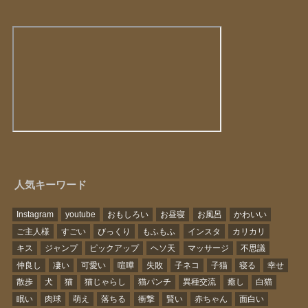
人気キーワード
Instagram
youtube
おもしろい
お昼寝
お風呂
かわいい
ご主人様
すごい
びっくり
もふもふ
インスタ
カリカリ
キス
ジャンプ
ピックアップ
ヘソ天
マッサージ
不思議
仲良し
凄い
可愛い
喧嘩
失敗
子ネコ
子猫
寝る
幸せ
散歩
犬
猫
猫じゃらし
猫パンチ
異種交流
癒し
白猫
眠い
肉球
萌え
落ちる
衝撃
賢い
赤ちゃん
面白い