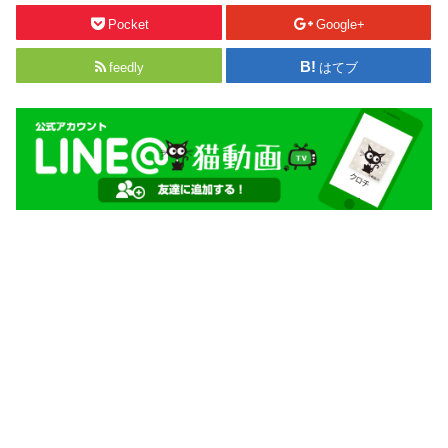
Pocket
Google+
feedly
はてブ