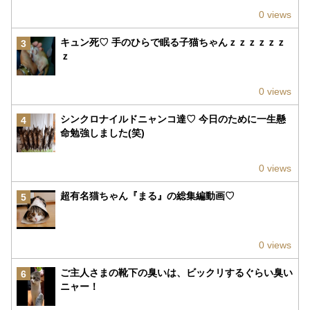
0 views
キュン死♡ 手のひらで眠る子猫ちゃんｚｚｚｚｚｚ
3
ｚ
0 views
シンクロナイルドニャンコ達♡ 今日のために一生懸
4
命勉強しました(笑)
0 views
超有名猫ちゃん『まる』の総集編動画♡
5
0 views
ご主人さまの靴下の臭いは、ビックリするぐらい臭い
6
ニャー！