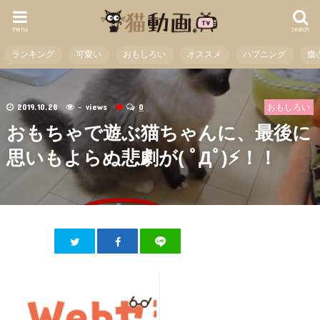
menu
search
ランキング
可愛い
おもしろい
オススメ
ハプニング
癒
2019.10.28
- views
0
おもしろい
おもちゃで遊ぶ猫ちゃんに、最後に
思いもよらぬ悲劇が( ﾟДﾟ)⚡！！