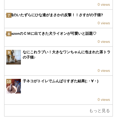
0 views
子猫のいたずらにひな達がまさかの反撃！！さすがの子猫?
7
0 views
amazonのＣＭに出てきた犬ライオンが可愛いと話題♡
8
0 views
なにこれラブい！大きなワンちゃんに包まれた茶トラ
9
の子猫♪
0 views
子ネコがトイレでふんばりすぎた結果(;・∀・)
10
0 views
もっと見る