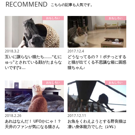
RECOMMEND
こちらの記事も人気です。
おもしろい
おもしろい
2018.3.2
2017.12.4
互いに譲らない猫たち……“むに
どうなってるの？！ポチっとする
ゅっ”とされている顔がたまらな
と猫が出てくる不思議な箱に困惑
いです(*≧…
猫ちゃん♪
おもしろい
おもしろい
2018.2.26
2017.12.11
あれはなんだ！ UFOかにゃ！？
お魚をくわえようとする野良猫は
天井のファンが気になる猫さん
凄い身体能力でした（≧∀≦）