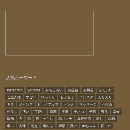
人気キーワード
Instagram
youtube
おもしろい
お昼寝
お風呂
かわいい
ご主人様
すごい
びっくり
もふもふ
インスタ
カリカリ
キス
ジャンプ
ピックアップ
ヘソ天
マッサージ
不思議
仲良し
凄い
可愛い
喧嘩
失敗
子ネコ
子猫
寝る
幸せ
散歩
犬
猫
猫じゃらし
猫パンチ
異種交流
癒し
白猫
眠い
肉球
萌え
落ちる
衝撃
賢い
赤ちゃん
面白い