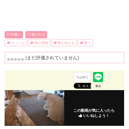
可愛い
癒される
びっくり
猫の置物
腰を抜かす
驚く
(まだ評価されていません)
つぶやく
この動画が気に入ったら
いいねしよう！