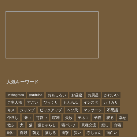
人気キーワード
Instagram
youtube
おもしろい
お昼寝
お風呂
かわいい
ご主人様
すごい
びっくり
もふもふ
インスタ
カリカリ
キス
ジャンプ
ピックアップ
ヘソ天
マッサージ
不思議
仲良し
凄い
可愛い
喧嘩
失敗
子ネコ
子猫
寝る
幸せ
散歩
犬
猫
猫じゃらし
猫パンチ
異種交流
癒し
白猫
眠い
肉球
萌え
落ちる
衝撃
賢い
赤ちゃん
面白い