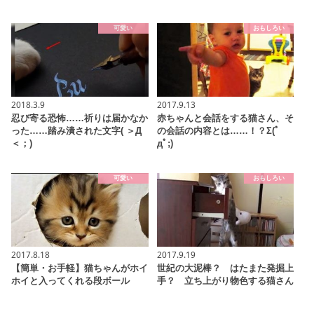
可愛い
おもしろい
2018.3.9
2017.9.13
忍び寄る恐怖……祈りは届かなか
赤ちゃんと会話をする猫さん、そ
った……踏み潰された文字( ＞Д
の会話の内容とは……！？Σ(ﾟ
＜；)
дﾟ;)
可愛い
おもしろい
2017.8.18
2017.9.19
【簡単・お手軽】猫ちゃんがホイ
世紀の大泥棒？ はたまた発掘上
ホイと入ってくれる段ボール
手？ 立ち上がり物色する猫さん