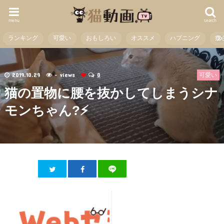
menu
search
ランキング
可愛い
おもしろい
オススメ
ハプニング
癒
2019.10.29
- views
0
可愛い
猫の置物に腰を抜かしてしまうシナ
モンちゃん?⚡