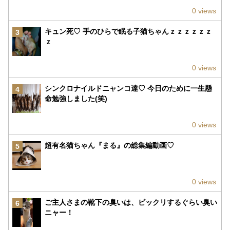
0 views
キュン死♡ 手のひらで眠る子猫ちゃんｚｚｚｚｚｚ
3
ｚ
0 views
シンクロナイルドニャンコ達♡ 今日のために一生懸
4
命勉強しました(笑)
0 views
超有名猫ちゃん『まる』の総集編動画♡
5
0 views
ご主人さまの靴下の臭いは、ビックリするぐらい臭い
6
ニャー！