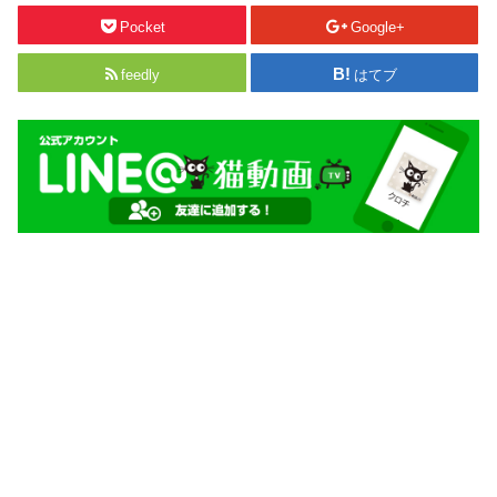
Pocket
Google+
feedly
はてブ