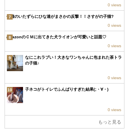
0 views
子猫のいたずらにひな達がまさかの反撃！！さすがの子猫?
7
0 views
amazonのＣＭに出てきた犬ライオンが可愛いと話題♡
8
0 views
なにこれラブい！大きなワンちゃんに包まれた茶トラ
9
の子猫♪
0 views
子ネコがトイレでふんばりすぎた結果(;・∀・)
10
0 views
もっと見る