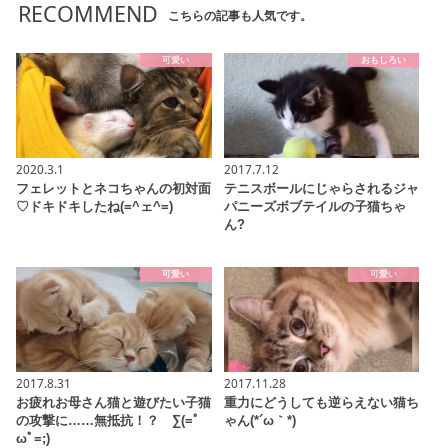
RECOMMEND
こちらの記事も人気です。
可愛い
おもしろい
2020.3.1
2017.7.12
フェレットとネコちゃんの初対面
テニスボールにじゃらされるジャ
♡ドキドキしたね(=^ェ^=)
パニーズボブテイルの子猫ちゃ
ん?
可愛い
可愛い
2017.8.31
2017.11.28
お疲れお母さん猫と遊びたい子猫
重力にどうしても逆らえない猫ち
の攻撃に……無抵抗！？ ∑(=ﾟ
ゃん(*´ω｀*)
ωﾟ=;)