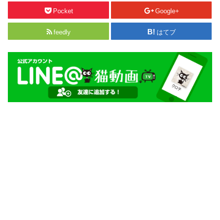
Pocket
Google+
feedly
はてブ