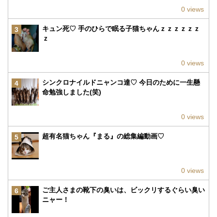
0 views
キュン死♡ 手のひらで眠る子猫ちゃんｚｚｚｚｚｚ
3
ｚ
0 views
シンクロナイルドニャンコ達♡ 今日のために一生懸
4
命勉強しました(笑)
0 views
超有名猫ちゃん『まる』の総集編動画♡
5
0 views
ご主人さまの靴下の臭いは、ビックリするぐらい臭い
6
ニャー！