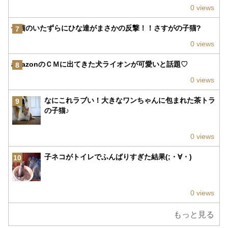
0 views
子猫のいたずらにひな達がまさかの反撃！！さすがの子猫?
7
0 views
amazonのＣＭに出てきた犬ライオンが可愛いと話題♡
8
0 views
なにこれラブい！大きなワンちゃんに包まれた茶トラ
9
の子猫♪
0 views
子ネコがトイレでふんばりすぎた結果(;・∀・)
10
0 views
もっと見る