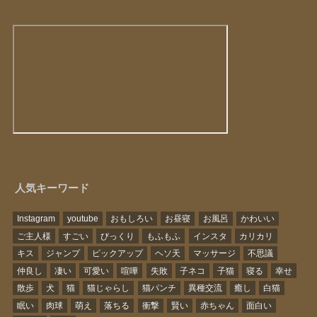
人気キーワード
Instagram
youtube
おもしろい
お昼寝
お風呂
かわいい
ご主人様
すごい
びっくり
もふもふ
インスタ
カリカリ
キス
ジャンプ
ピックアップ
ヘソ天
マッサージ
不思議
仲良し
凄い
可愛い
喧嘩
失敗
子ネコ
子猫
寝る
幸せ
散歩
犬
猫
猫じゃらし
猫パンチ
異種交流
癒し
白猫
眠い
肉球
萌え
落ちる
衝撃
賢い
赤ちゃん
面白い