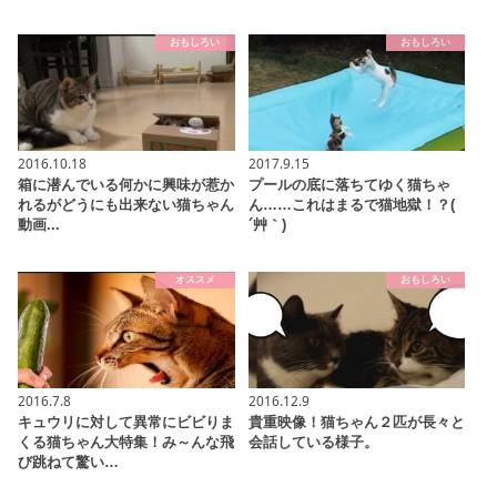
おもしろい
おもしろい
2016.10.18
2017.9.15
箱に潜んでいる何かに興味が惹か
プールの底に落ちてゆく猫ちゃ
れるがどうにも出来ない猫ちゃん
ん……これはまるで猫地獄！？(
動画...
´艸｀)
オススメ
おもしろい
2016.7.8
2016.12.9
キュウリに対して異常にビビりま
貴重映像！猫ちゃん２匹が長々と
くる猫ちゃん大特集！み～んな飛
会話している様子。
び跳ねて驚い…