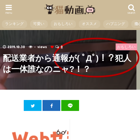
menu
search
ランキング
可愛い
おもしろい
オススメ
ハプニング
癒
2019.10.30
- views
0
おもしろい
配送業者から通報が( ﾟДﾟ)！？犯人
は一体誰なのニャ?！？