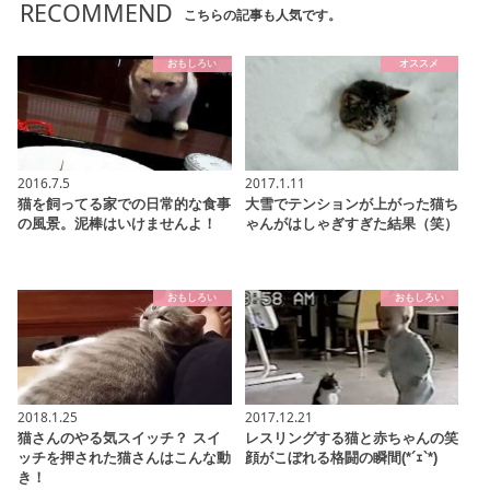
RECOMMEND
こちらの記事も人気です。
おもしろい
オススメ
2016.7.5
2017.1.11
猫を飼ってる家での日常的な食事
大雪でテンションが上がった猫ち
の風景。泥棒はいけませんよ！
ゃんがはしゃぎすぎた結果（笑）
おもしろい
おもしろい
2018.1.25
2017.12.21
猫さんのやる気スイッチ？ スイ
レスリングする猫と赤ちゃんの笑
ッチを押された猫さんはこんな動
顔がこぼれる格闘の瞬間(*´ｪ`*)
き！