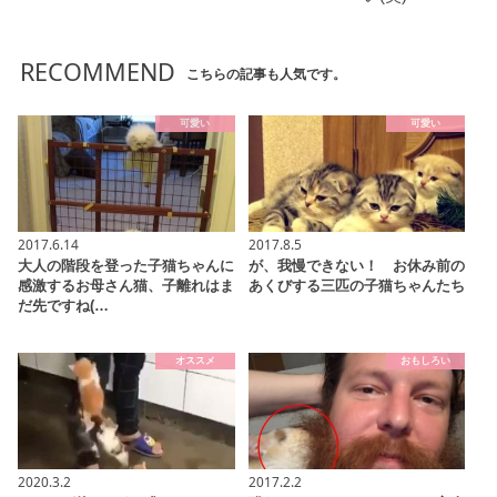
RECOMMEND
こちらの記事も人気です。
可愛い
可愛い
2017.6.14
2017.8.5
大人の階段を登った子猫ちゃんに
が、我慢できない！ お休み前の
感激するお母さん猫、子離れはま
あくびする三匹の子猫ちゃんたち
だ先ですね(…
オススメ
おもしろい
2020.3.2
2017.2.2