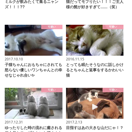
ミルクが飲みたくて集るニャン
猫だってモフりたい！！！ご主人
ズ！！！??
様の髭が好きすぎて......（笑）
可愛い
可愛い
2017.10.10
2016.11.15
子猫ちゃんにおもちゃにされても
とっても眠たそうなのに話しかけ
怒らない優しいワンちゃんとの幸
るとちゃんと返事をするかわいい
せなじゃれ合い✨
猫
可愛い
可愛い
2017.12.31
2017.2.13
ゆったりした時の流れに癒される
目指すはあの大きな山だにゃ！？