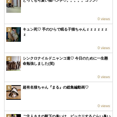
とっても可愛い猫パンチ♡。。。。。コツン♪
2
0 views
キュン死♡ 手のひらで眠る子猫ちゃんｚｚｚｚｚｚ
3
ｚ
0 views
シンクロナイルドニャンコ達♡ 今日のために一生懸
4
命勉強しました(笑)
0 views
超有名猫ちゃん『まる』の総集編動画♡
5
0 views
ご主人さまの靴下の臭いは、ビックリするぐらい臭い
6