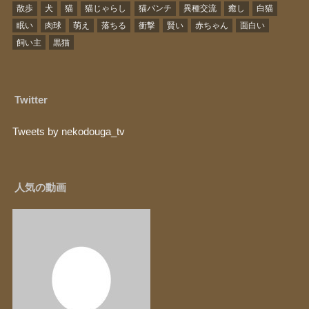
散歩
犬
猫
猫じゃらし
猫パンチ
異種交流
癒し
白猫
眠い
肉球
萌え
落ちる
衝撃
賢い
赤ちゃん
面白い
飼い主
黒猫
Twitter
Tweets by nekodouga_tv
人気の動画