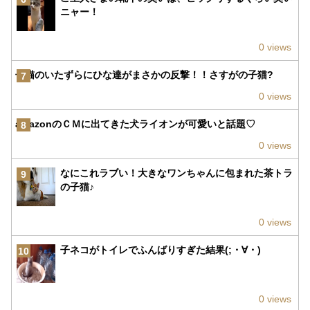
ニャー！
0 views
子猫のいたずらにひな達がまさかの反撃！！さすがの子猫?
7
0 views
amazonのＣＭに出てきた犬ライオンが可愛いと話題♡
8
0 views
なにこれラブい！大きなワンちゃんに包まれた茶トラ
9
の子猫♪
0 views
子ネコがトイレでふんばりすぎた結果(;・∀・)
10
0 views