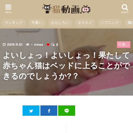
menu
search
ランキング
可愛い
おもしろい
オススメ
ハプニング
癒
2019.11.01
- views
0
可愛い
よいしょっ！よいしょっ！果たして
赤ちゃん猫はベッドに上ることがで
きるのでしょうか?？