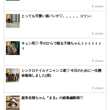
0 views
とっても可愛い猫パンチ♡。。。。。コツン♪
2
0 views
キュン死♡ 手のひらで眠る子猫ちゃんｚｚｚｚｚｚ
3
ｚ
0 views
シンクロナイルドニャンコ達♡ 今日のために一生懸
4
命勉強しました(笑)
0 views
超有名猫ちゃん『まる』の総集編動画♡
5