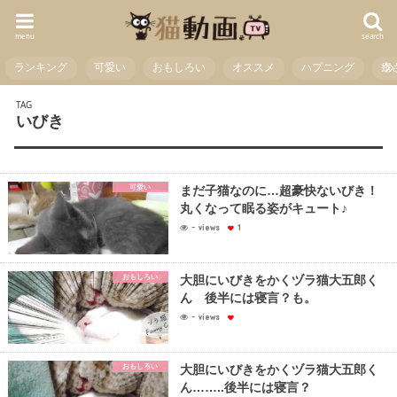
menu
search
ランキング
可愛い
おもしろい
オススメ
ハプニング
癒
TAG
いびき
可愛い
まだ子猫なのに…超豪快ないびき！
丸くなって眠る姿がキュート♪
- views
1
おもしろい
大胆にいびきをかくヅラ猫大五郎く
ん 後半には寝言？も。
- views
おもしろい
大胆にいびきをかくヅラ猫大五郎く
ん……..後半には寝言？