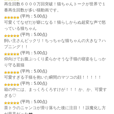
再生回数６０００万回突破！猫ちゃんトークが世界で１
番再生回数が多い猫動画です。
(平均：5.00点)
可愛くてなぜだが癖になる！猫らしからぬ超変な声で怒
っている猫ちゃん
(平均：5.00点)
飼い主さんビックリ！ちっちゃな猫ちゃんの大きな？ハ
プニング！！
(平均：5.00点)
仰向けでお腹ぷっくり柔らかそうな子猫の寝姿をしっか
り守る親猫
(平均：5.00点)
可愛すぎる子猫を抱いた瞬間のマツコの顔！！！！！
(平均：5.00点)
箱の中には、まっくろくろすけが！！！ か、か、可愛す
ぎる♡
(平均：5.00点)
茶トラのニャンコが滑り落ちた後に注目！！誤魔化し方
が最高だった❤️