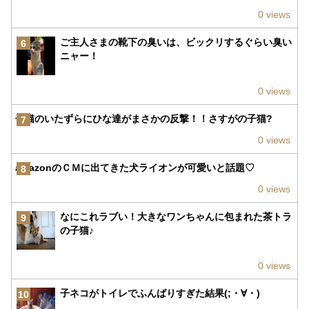
0 views
ご主人さまの靴下の臭いは、ビックリするぐらい臭い
6
ニャー！
0 views
子猫のいたずらにひな達がまさかの反撃！！さすがの子猫?
7
0 views
amazonのＣＭに出てきた犬ライオンが可愛いと話題♡
8
0 views
なにこれラブい！大きなワンちゃんに包まれた茶トラ
9
の子猫♪
0 views
子ネコがトイレでふんばりすぎた結果(;・∀・)
10