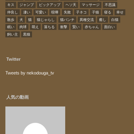
キス
ジャンプ
ピックアップ
ヘソ天
マッサージ
不思議
仲良し
凄い
可愛い
喧嘩
失敗
子ネコ
子猫
寝る
幸せ
散歩
犬
猫
猫じゃらし
猫パンチ
異種交流
癒し
白猫
眠い
肉球
萌え
落ちる
衝撃
賢い
赤ちゃん
面白い
飼い主
黒猫
Twitter
Tweets by nekodouga_tv
人気の動画