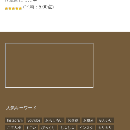
(平均：5.00点)
人気キーワード
Instagram
youtube
おもしろい
お昼寝
お風呂
かわいい
ご主人様
すごい
びっくり
もふもふ
インスタ
カリカリ