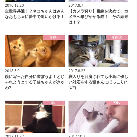
2016.12.20
2017.8.7
全世界共通！？ネコちゃんはみん
【カメラ狩り】目線を決めて、カ
なおもちゃに夢中で追いかける！
メラへ飛びかかる猫！ その結果
は！？
可愛い
癒される
2018.5.9
2017.8.23
鏡に写った自分に遊ぼうよ！とじ
寝入りを邪魔されても小鳥に優し
ゃれようとする子猫ちゃんがきゃ
い対応をする猫さんにほっこり(*
わ?
´ｪ`*)
凄い
可愛い
2017.11.22
2017.10.7