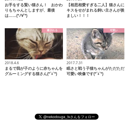
お手をする賢い猫さん！ おかわ
【相思相愛すぎる二人】猫さんに
りもちゃんとしますが、最後
キスをせがまれる飼い主さんが羨
は……(*ﾉ∀`*)
ましい！！！
癒される
可愛い
2018.4.6
2017.7.31
まるで我が子のように赤ちゃんを
眠さと戦う子猫ちゃんがただただ
グルーミングする猫さん(*´ｪ`*)
可愛い映像です(*´ｪ`*)