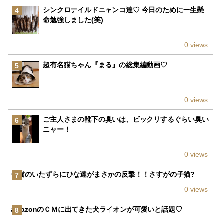
シンクロナイルドニャンコ達♡ 今日のために一生懸
4
命勉強しました(笑)
0 views
超有名猫ちゃん『まる』の総集編動画♡
5
0 views
ご主人さまの靴下の臭いは、ビックリするぐらい臭い
6
ニャー！
0 views
子猫のいたずらにひな達がまさかの反撃！！さすがの子猫?
7
0 views
amazonのＣＭに出てきた犬ライオンが可愛いと話題♡
8