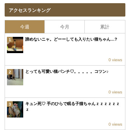
アクセスランキング
今週
今月
累計
諦めないニャ。どーーしても入りたい猫ちゃん…?
1
0 views
とっても可愛い猫パンチ♡。。。。。コツン♪
2
0 views
キュン死♡ 手のひらで眠る子猫ちゃんｚｚｚｚｚｚ
3
ｚ
0 views