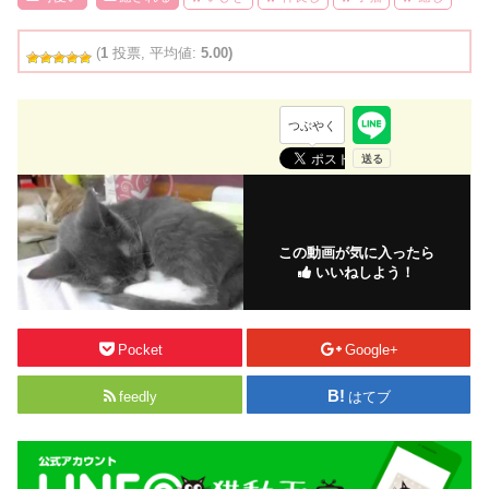
(
1
投票, 平均値:
5.00)
つぶやく
この動画が気に入ったら
いいねしよう！
Pocket
Google+
feedly
はてブ