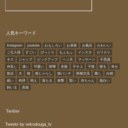
人気キーワード
Instagram
youtube
おもしろい
お昼寝
お風呂
かわいい
ご主人様
すごい
びっくり
もふもふ
インスタ
カリカリ
キス
ジャンプ
ピックアップ
ヘソ天
マッサージ
不思議
仲良し
凄い
可愛い
喧嘩
失敗
子ネコ
子猫
寝る
幸せ
散歩
犬
猫
猫じゃらし
猫パンチ
異種交流
癒し
白猫
眠い
肉球
萌え
落ちる
衝撃
賢い
赤ちゃん
面白い
飼い主
黒猫
Twitter
Tweets by nekodouga_tv