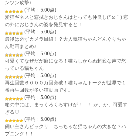
ンツン攻撃♪
(平均：5.00点)
愛猫ギネスと窓拭きおじさんはとっても仲良し(*´ω｀) 窓
の外におじさんの姿を発見すると！！
(平均：5.00点)
最後は必ずカメラ目線！？大人気猫ちゃんどんぐりちゃ
ん動画まとめ♪
(平均：5.00点)
可愛くてなぜだが癖になる！猫らしからぬ超変な声で怒
っている猫ちゃん
(平均：5.00点)
再生回数６０００万回突破！猫ちゃんトークが世界で１
番再生回数が多い猫動画です。
(平均：5.00点)
箱の中には、まっくろくろすけが！！！ か、か、可愛す
ぎる♡
(平均：5.00点)
飼い主さんビックリ！ちっちゃな猫ちゃんの大きな？ハ
プニング！！