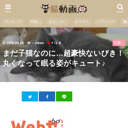
menu
search
ランキング
可愛い
おもしろい
オススメ
ハプニング
癒
2016.09.20
- views
1
0
可愛い
まだ子猫なのに…超豪快ないびき！
丸くなって眠る姿がキュート♪