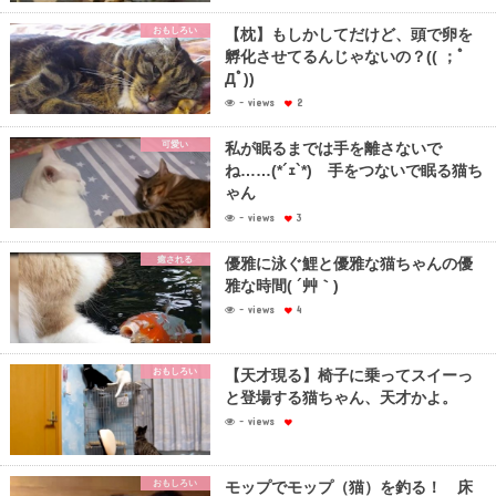
おもしろい
【枕】もしかしてだけど、頭で卵を
孵化させてるんじゃないの？(( ；ﾟ
Дﾟ))
- views
2
可愛い
私が眠るまでは手を離さないで
ね……(*´ｪ`*) 手をつないで眠る猫ち
ゃん
- views
3
癒される
優雅に泳ぐ鯉と優雅な猫ちゃんの優
雅な時間( ´艸｀)
- views
4
おもしろい
【天才現る】椅子に乗ってスイーっ
と登場する猫ちゃん、天才かよ。
- views
おもしろい
モップでモップ（猫）を釣る！ 床