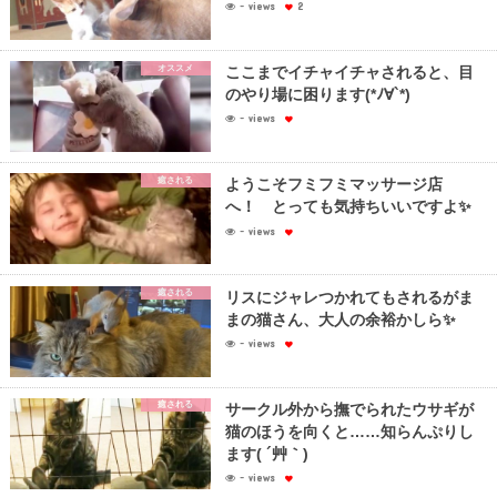
- views
2
オススメ
ここまでイチャイチャされると、目
のやり場に困ります(*ﾉ∀`*)
- views
癒される
ようこそフミフミマッサージ店
へ！ とっても気持ちいいですよ✨
- views
癒される
リスにジャレつかれてもされるがま
まの猫さん、大人の余裕かしら✨
- views
癒される
サークル外から撫でられたウサギが
猫のほうを向くと……知らんぷりし
ます( ´艸｀)
- views