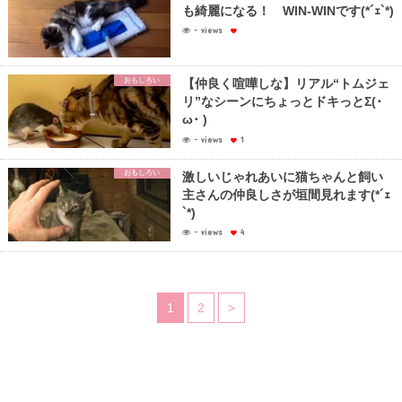
も綺麗になる！ WIN-WINです(*´ｪ`*)
- views
おもしろい
【仲良く喧嘩しな】リアル“トムジェ
リ”なシーンにちょっとドキっとΣ(･
ω･ )
- views
1
おもしろい
激しいじゃれあいに猫ちゃんと飼い
主さんの仲良しさが垣間見れます(*´ｪ
`*)
- views
4
1
2
>