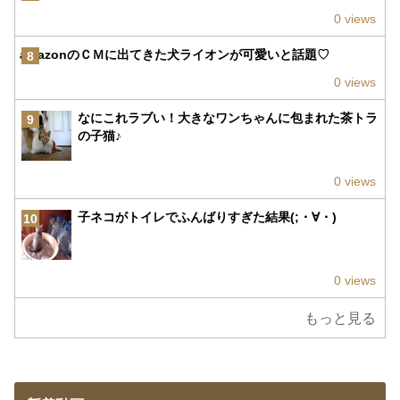
0 views
amazonのＣＭに出てきた犬ライオンが可愛いと話題♡
8
0 views
なにこれラブい！大きなワンちゃんに包まれた茶トラ
9
の子猫♪
0 views
子ネコがトイレでふんばりすぎた結果(;・∀・)
10
0 views
もっと見る