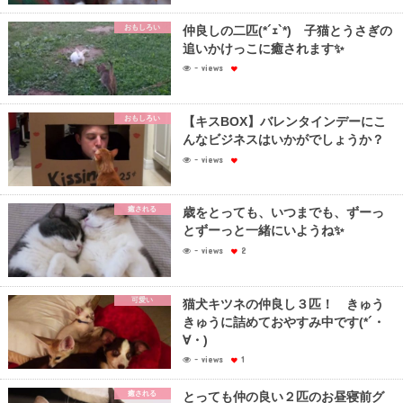
おもしろい
仲良しの二匹(*´ｪ`*) 子猫とうさぎの
追いかけっこに癒されます✨
- views
おもしろい
【キスBOX】バレンタインデーにこ
んなビジネスはいかがでしょうか？
- views
癒される
歳をとっても、いつまでも、ずーっ
とずーっと一緒にいようね✨
- views
2
可愛い
猫犬キツネの仲良し３匹！ きゅう
きゅうに詰めておやすみ中です(*´・
∀・)
- views
1
癒される
とっても仲の良い２匹のお昼寝前グ