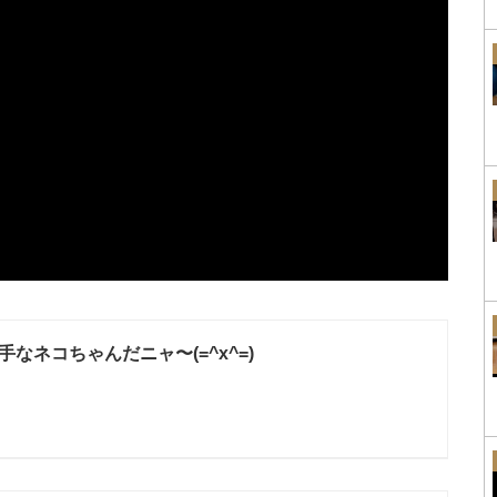
手なネコちゃんだニャ〜(=^x^=)