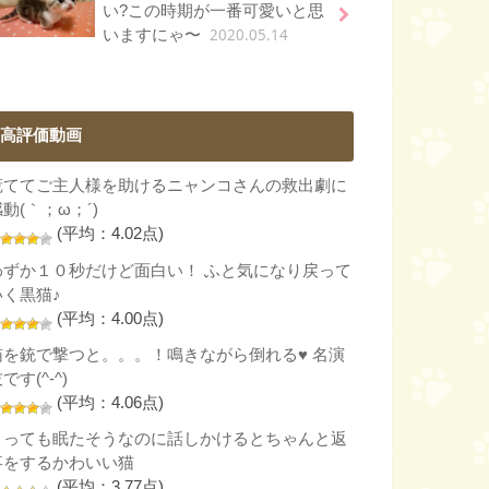
い?この時期が一番可愛いと思
2020.05.14
いますにゃ〜
高評価動画
慌ててご主人様を助けるニャンコさんの救出劇に
動(｀；ω；´)
(平均：4.02点)
わずか１０秒だけど面白い！ ふと気になり戻って
いく黒猫♪
(平均：4.00点)
猫を銃で撃つと。。。！鳴きながら倒れる♥ 名演
です(^-^)
(平均：4.06点)
とっても眠たそうなのに話しかけるとちゃんと返
事をするかわいい猫
(平均：3.77点)