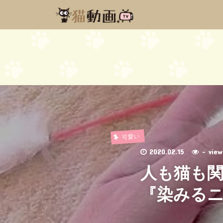
可愛い
2020.02.15
- vi
人も猫も
『染みる