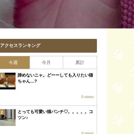
アクセスランキング
今週
今月
累計
諦めないニャ。どーーしても入りたい猫
1
ちゃん…?
0 views
とっても可愛い猫パンチ♡。。。。。コ
2
ツン♪
0 views