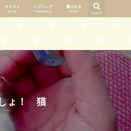
オススメ
ハプニング
癒される
picup
happening
healed
search
しょ！ 猫