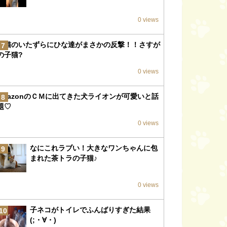
0 views
子猫のいたずらにひな達がまさかの反撃！！さすが
7
の子猫?
0 views
amazonのＣＭに出てきた犬ライオンが可愛いと話
8
題♡
0 views
なにこれラブい！大きなワンちゃんに包
9
まれた茶トラの子猫♪
0 views
子ネコがトイレでふんばりすぎた結果
10
(;・∀・)