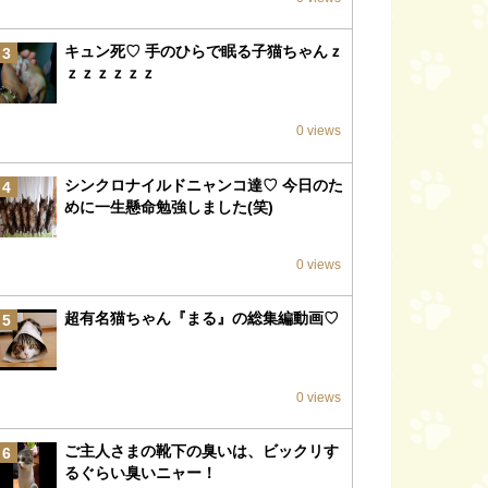
キュン死♡ 手のひらで眠る子猫ちゃんｚ
3
ｚｚｚｚｚｚ
0 views
シンクロナイルドニャンコ達♡ 今日のた
4
めに一生懸命勉強しました(笑)
0 views
超有名猫ちゃん『まる』の総集編動画♡
5
0 views
ご主人さまの靴下の臭いは、ビックリす
6
るぐらい臭いニャー！