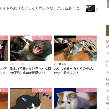
ファイトを繰り広げるかと思いきや、思わぬ展開に…
ング
可愛い
オススメ
感
2019.11.5
2020.4.4
す。何
生まれて間もない赤ちゃん猫
おやつを食べるときの手がか
んでし
の必死な威嚇が可愛い??
わいい秀吉くん?
技
ろい
可愛い
人気