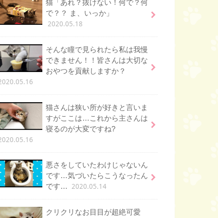
猫「あれ？抜けない！何で？何
で？？ ま、いっか」
2020.05.18
そんな瞳で見られたら私は我慢
できません！！皆さんは大切な
おやつを貢献しますか？
2020.05.16
猫さんは狭い所が好きと言いま
すがここは…これから主さんは
寝るのが大変ですね?
2020.05.16
悪さをしていたわけじゃないん
です…気づいたらこうなったん
2020.05.14
です…
クリクリなお目目が超絶可愛