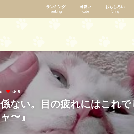
ランキング
可愛い
おもしろい
ranking
cute
funny
ews
0
関係ない。目の疲れにはこれで
ニャ〜』