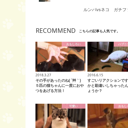
ルンバvsネコ ガチ
RECOMMEND
こちらの記事も人気です。
おもしろい
ハプニ
2018.3.27
2016.6.15
その手があったのね( ´艸｀)
すごいリアクションで
５匹の猫ちゃんに一度におや
かと勘違いしちゃった
つをあげる方法！
ょうか？
可愛い
おもし