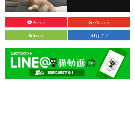
Pocket
Google+
feedly
はてブ