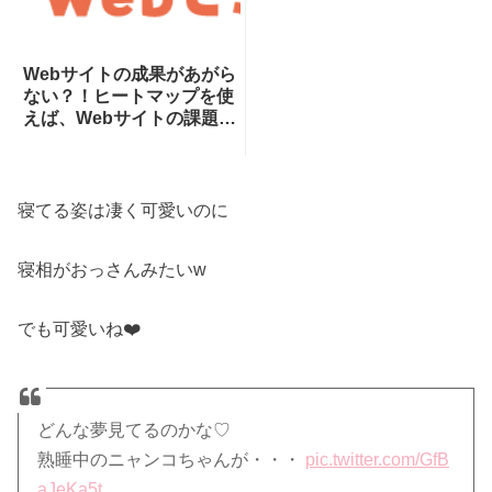
Webサイトの成果があがら
ない？！ヒートマップを使
えば、Webサイトの課題が
一目瞭然！ヒートマップで
できることを専門家が分か
りやすく解説！
寝てる姿は凄く可愛いのに
寝相がおっさんみたいw
でも可愛いね❤️
どんな夢見てるのかな♡
熟睡中のニャンコちゃんが・・・
pic.twitter.com/GfB
aJeKa5t