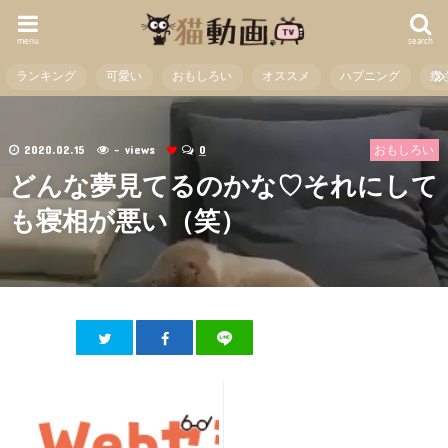
menu
search
ランキング
可愛い
おもしろい
オススメ
ハプニング
癒
2020.02.15
- views
0
おもしろい
どんな夢見てるのかな♡それにして
も寝相が悪い（笑）