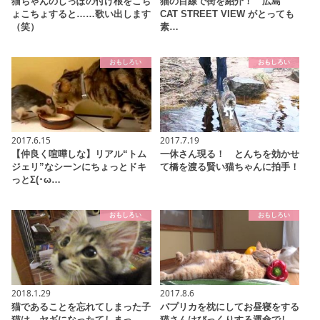
猫ちゃんのしっぽの付け根をこち
猫の目線で街を紹介！ 広島
ょこちょすると……歌い出します
CAT STREET VIEW がとっても
（笑）
素…
おもしろい
おもしろい
2017.6.15
2017.7.19
【仲良く喧嘩しな】リアル“トム
一休さん現る！ とんちを効かせ
ジェリ”なシーンにちょっとドキ
て橋を渡る賢い猫ちゃんに拍手！
っとΣ(･ω…
おもしろい
おもしろい
2018.1.29
2017.8.6
猫であることを忘れてしまった子
パプリカを枕にしてお昼寝をする
猫は、ヤギになったてしまっ
猫さんはびっくりする運命でし