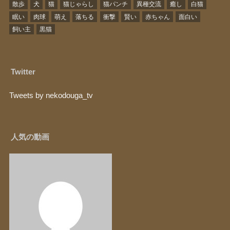
散歩
犬
猫
猫じゃらし
猫パンチ
異種交流
癒し
白猫
眠い
肉球
萌え
落ちる
衝撃
賢い
赤ちゃん
面白い
飼い主
黒猫
Twitter
Tweets by nekodouga_tv
人気の動画