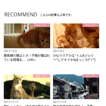
RECOMMEND
こちらの記事も人気です。
おもしろい
おもしろい
2017.12.5
2017.9.7
家政婦の猫はミタ！子猫が遊ばれ
かなりリアルな“トム&ジェリ
ている現場を…（≧∀≦）
ー”にドキドキ&ほっこり(*´ｪ`*)
おもしろい
おもしろい
2017.11.11
2017.7.19