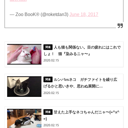
— Zoo BooK®︎ (@roketdan3)
June 18, 2017
人も猫も関係ない。目の疲れにはこれで
しょ！ 猫『染みるニャ〜』
2020.02.15
ルンバvsネコ ガチファイトを繰り広
げるかと思いきや、思わぬ展開に…
2020.02.15
甘えた上手なネコちゃんだニャ〜(=^x^
=)
2020.02.15