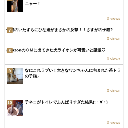
ニャー！
0 views
子猫のいたずらにひな達がまさかの反撃！！さすがの子猫?
7
0 views
amazonのＣＭに出てきた犬ライオンが可愛いと話題♡
8
0 views
なにこれラブい！大きなワンちゃんに包まれた茶トラ
9
の子猫♪
0 views
子ネコがトイレでふんばりすぎた結果(;・∀・)
10
0 views