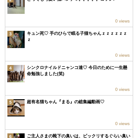
0 views
キュン死♡ 手のひらで眠る子猫ちゃんｚｚｚｚｚｚ
3
ｚ
0 views
シンクロナイルドニャンコ達♡ 今日のために一生懸
4
命勉強しました(笑)
0 views
超有名猫ちゃん『まる』の総集編動画♡
5
0 views
ご主人さまの靴下の臭いは、ビックリするぐらい臭い
6