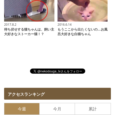
2017.8.2
2016.6.14
待ち伏せする猫ちゃんは、飼い主
もうここから出たくないの…お風
大好きなストーカー猫！？
呂大好きな白猫ちゃん
アクセスランキング
今週
今月
累計