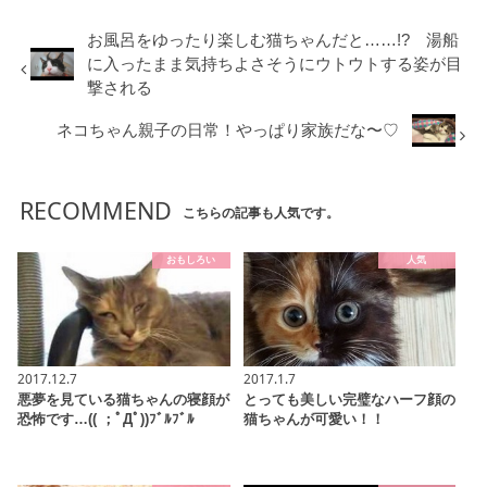
お風呂をゆったり楽しむ猫ちゃんだと……!? 湯船
に入ったまま気持ちよさそうにウトウトする姿が目
撃される
ネコちゃん親子の日常！やっぱり家族だな〜♡
RECOMMEND
こちらの記事も人気です。
おもしろい
人気
2017.12.7
2017.1.7
悪夢を見ている猫ちゃんの寝顔が
とっても美しい完璧なハーフ顔の
恐怖です…(( ；ﾟДﾟ))ﾌﾞﾙﾌﾞﾙ
猫ちゃんが可愛い！！