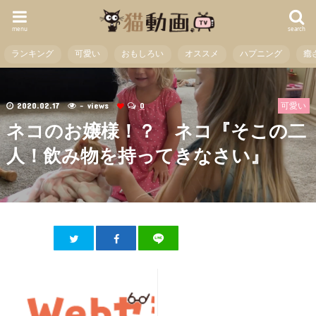
menu
search
ランキング
可愛い
おもしろい
オススメ
ハプニング
癒
2020.02.17
- views
0
可愛い
ネコのお嬢様！？ ネコ『そこの二
人！飲み物を持ってきなさい』