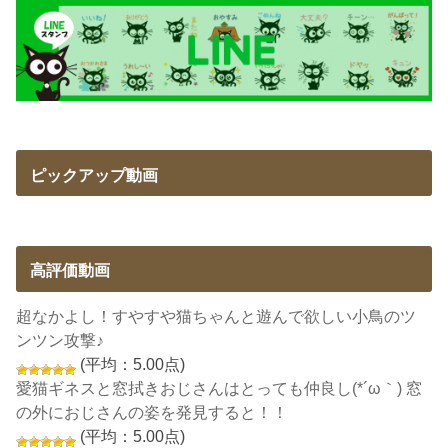
ピックアップ動画
高評価動画
超なかよし！すやすや猫ちゃんと遊んで欲しい小鳥のツ
ンツン攻撃♪
(平均：5.00点)
愛猫ギネスと窓拭きおじさんはとっても仲良し(*´ω｀) 窓
の外におじさんの姿を発見すると！！
(平均：5.00点)