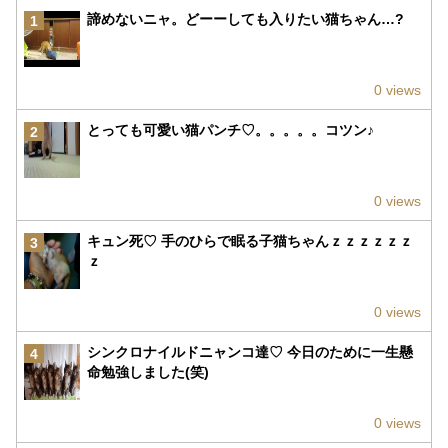
諦めないニャ。どーーしても入りたい猫ちゃん…?
1
0 views
とっても可愛い猫パンチ♡。。。。。コツン♪
2
0 views
キュン死♡ 手のひらで眠る子猫ちゃんｚｚｚｚｚｚ
3
ｚ
0 views
シンクロナイルドニャンコ達♡ 今日のために一生懸
4
命勉強しました(笑)
0 views