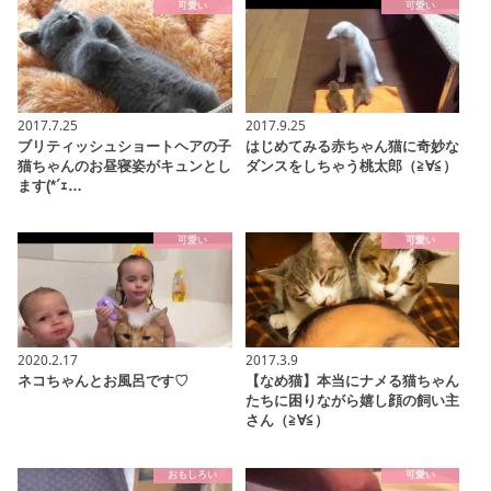
可愛い
可愛い
2017.7.25
2017.9.25
ブリティッシュショートヘアの子
はじめてみる赤ちゃん猫に奇妙な
猫ちゃんのお昼寝姿がキュンとし
ダンスをしちゃう桃太郎（≧∀≦）
ます(*´ｪ…
可愛い
可愛い
2020.2.17
2017.3.9
ネコちゃんとお風呂です♡
【なめ猫】本当にナメる猫ちゃん
たちに困りながら嬉し顔の飼い主
さん（≧∀≦）
おもしろい
可愛い