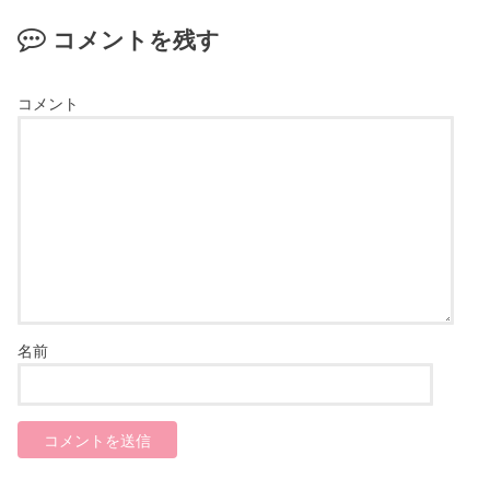
コメントを残す
コメント
名前