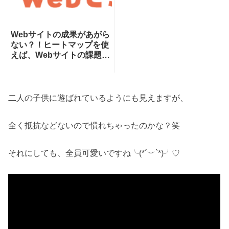
Webサイトの成果があがら
ない？！ヒートマップを使
えば、Webサイトの課題が
一目瞭然！ヒートマップで
できることを専門家が分か
りやすく解説！
二人の子供に遊ばれているようにも見えますが、
全く抵抗などないので慣れちゃったのかな？笑
それにしても、全員可愛いですね╰(*´︶`*)╯♡