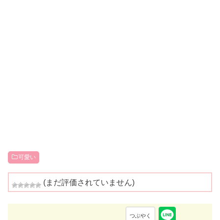
可愛い
(まだ評価されていません)
つぶやく