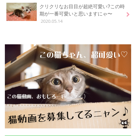
クリクリなお目目が超絶可愛い?この時
期が一番可愛いと思いますにゃ〜
2020.05.14