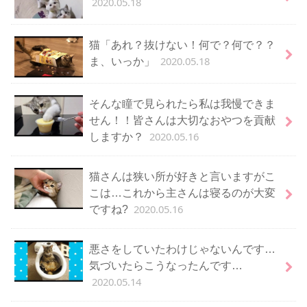
2020.05.18
猫「あれ？抜けない！何で？何で？？
2020.05.18
ま、いっか」
そんな瞳で見られたら私は我慢できま
せん！！皆さんは大切なおやつを貢献
2020.05.16
しますか？
猫さんは狭い所が好きと言いますがこ
こは…これから主さんは寝るのが大変
2020.05.16
ですね?
悪さをしていたわけじゃないんです…
気づいたらこうなったんです…
2020.05.14