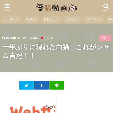
menu
search
ランキング
可愛い
おもしろい
オススメ
ハプニング
癒
2016.06.13
- views
1
0
可愛い
一年ぶりに現れた白猫 これがシャ
ム吉だ！！