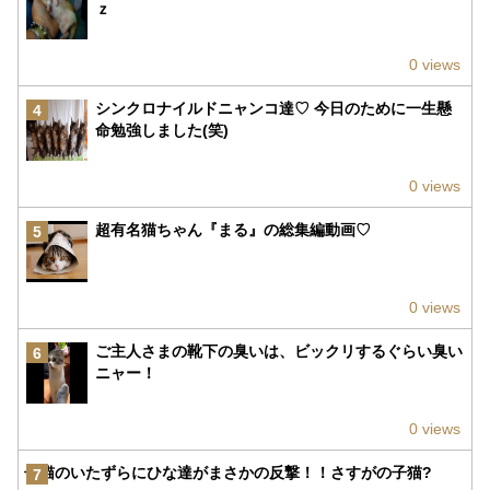
ｚ
0 views
シンクロナイルドニャンコ達♡ 今日のために一生懸
4
命勉強しました(笑)
0 views
超有名猫ちゃん『まる』の総集編動画♡
5
0 views
ご主人さまの靴下の臭いは、ビックリするぐらい臭い
6
ニャー！
0 views
子猫のいたずらにひな達がまさかの反撃！！さすがの子猫?
7