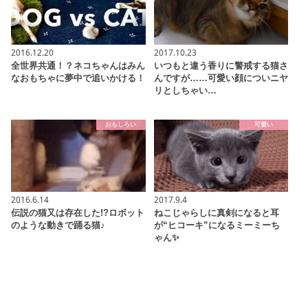
2016.12.20
2017.10.23
全世界共通！？ネコちゃんはみん
いつもと違う香りに警戒する猫さ
なおもちゃに夢中で追いかける！
んですが……可愛い顔についニヤ
リとしちゃい…
おもしろい
可愛い
2016.6.14
2017.9.4
伝説の猫又は存在した!?ロボット
ねこじゃらしに真剣になると耳
のような動きで踊る猫♪
が“ヒコーキ”になるミーミーち
ゃん✨