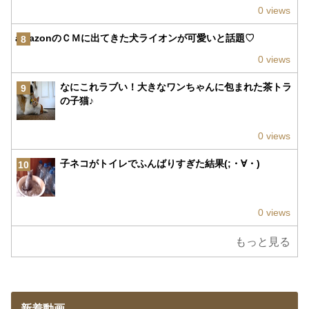
0 views
amazonのＣＭに出てきた犬ライオンが可愛いと話題♡
8
0 views
なにこれラブい！大きなワンちゃんに包まれた茶トラ
9
の子猫♪
0 views
子ネコがトイレでふんばりすぎた結果(;・∀・)
10
0 views
もっと見る
新着動画