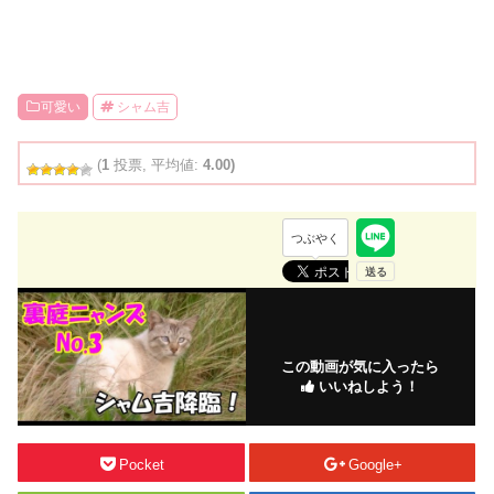
可愛い
シャム吉
(
1
投票, 平均値:
4.00)
つぶやく
この動画が気に入ったら
いいねしよう！
Pocket
Google+