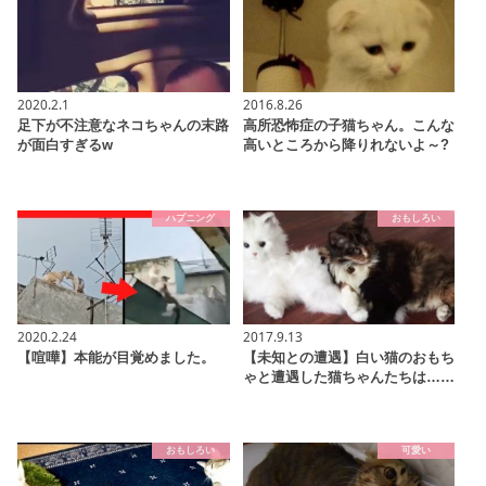
2020.2.1
2016.8.26
足下が不注意なネコちゃんの末路
高所恐怖症の子猫ちゃん。こんな
が面白すぎるw
高いところから降りれないよ～?
ハプニング
おもしろい
2020.2.24
2017.9.13
【喧嘩】本能が目覚めました。
【未知との遭遇】白い猫のおもち
ゃと遭遇した猫ちゃんたちは……
おもしろい
可愛い