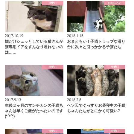
可愛い
おもしろい
2017.10.19
2018.1.16
顔だけシュッとしている猫さんが
おまえもか！子猫トラップな滑り
猫専用ドアをすんなり通れないの
台に次々と引っかかる子猫たち
は……
可愛い
可愛い
2017.9.13
2018.3.8
生後２ヶ月のマンチカンの子猫ち
ヘソ天でぐっすりお昼寝中の子猫
ゃんは早くご飯がたべたいのです
ちゃんたちがとにかく可愛い?
(*´ｪ`*)
可愛い
可愛い