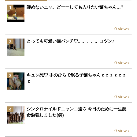
諦めないニャ。どーーしても入りたい猫ちゃん…?
1
0 views
とっても可愛い猫パンチ♡。。。。。コツン♪
2
0 views
キュン死♡ 手のひらで眠る子猫ちゃんｚｚｚｚｚｚ
3
ｚ
0 views
シンクロナイルドニャンコ達♡ 今日のために一生懸
4
命勉強しました(笑)
0 views