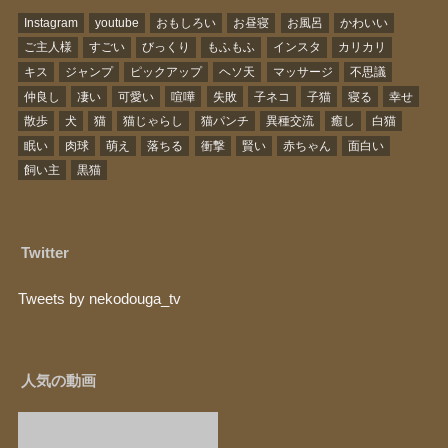
Instagram
youtube
おもしろい
お昼寝
お風呂
かわいい
ご主人様
すごい
びっくり
もふもふ
インスタ
カリカリ
キス
ジャンプ
ピックアップ
ヘソ天
マッサージ
不思議
仲良し
凄い
可愛い
喧嘩
失敗
子ネコ
子猫
寝る
幸せ
散歩
犬
猫
猫じゃらし
猫パンチ
異種交流
癒し
白猫
眠い
肉球
萌え
落ちる
衝撃
賢い
赤ちゃん
面白い
飼い主
黒猫
Twitter
Tweets by nekodouga_tv
人気の動画