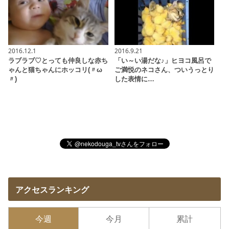
2016.12.1
2016.9.21
ラブラブ♡とっても仲良しな赤ち
「い～い湯だな♪」ヒヨコ風呂で
ゃんと猫ちゃんにホッコリ(〃ω
ご満悦のネコさん、ついうっとり
〃)
した表情に…
アクセスランキング
今週
今月
累計