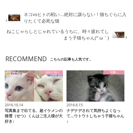
ネコvsヒトの戦い…絶対に譲らない！猫ちぐらに入
りたくて必死な猫
ねこじゃらしとじゃれているうちに、時々疲れてし
まう子猫ちゃん(*´ω｀)
RECOMMEND
こちらの記事も人気です。
おもしろい
可愛い
2016.10.14
2016.6.15
写真集まで出てる、超イケメンの
ナデナデされて気持ちよくなっ
猫雪（せつ）くんはご主人様が大
て...ウトウトしちゃう子猫ちゃん
好き♪
♪