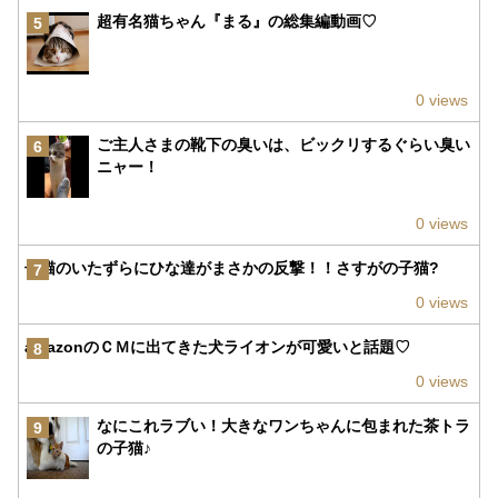
超有名猫ちゃん『まる』の総集編動画♡
5
0 views
ご主人さまの靴下の臭いは、ビックリするぐらい臭い
6
ニャー！
0 views
子猫のいたずらにひな達がまさかの反撃！！さすがの子猫?
7
0 views
amazonのＣＭに出てきた犬ライオンが可愛いと話題♡
8
0 views
なにこれラブい！大きなワンちゃんに包まれた茶トラ
9
の子猫♪