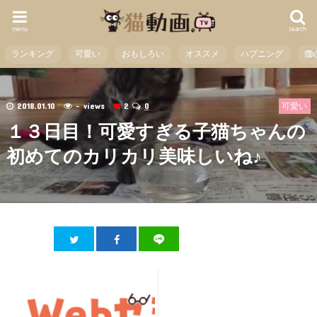
menu
search
ランキング
可愛い
おもしろい
オススメ
ハプニング
癒
2018.01.10
- views
2
0
可愛い
１３日目！可愛すぎる子猫ちゃんの
初めてのカリカリ美味しいね♪