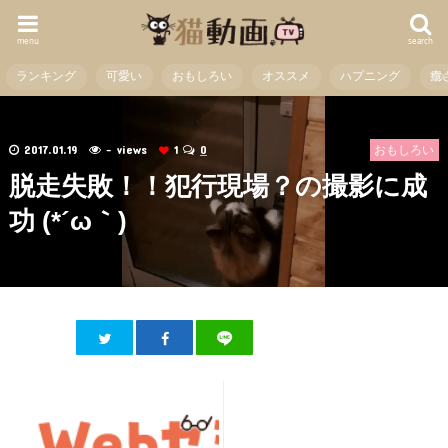
menu
search
ランキング
可愛い
おもしろい
オススメ
ハプニング
癒
2017.01.19
- views
1
0
おもしろい
脱走失敗！！犯行現場？の撮影に成
功 (*´ω｀)