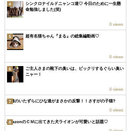
シンクロナイルドニャンコ達♡ 今日のために一生懸
4
命勉強しました(笑)
0 views
超有名猫ちゃん『まる』の総集編動画♡
5
0 views
ご主人さまの靴下の臭いは、ビックリするぐらい臭い
6
ニャー！
0 views
子猫のいたずらにひな達がまさかの反撃！！さすがの子猫?
7
0 views
amazonのＣＭに出てきた犬ライオンが可愛いと話題♡
8
0 views