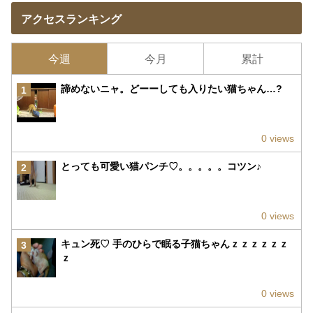
アクセスランキング
今週
今月
累計
諦めないニャ。どーーしても入りたい猫ちゃん…?
1
0 views
とっても可愛い猫パンチ♡。。。。。コツン♪
2
0 views
キュン死♡ 手のひらで眠る子猫ちゃんｚｚｚｚｚｚ
3
ｚ
0 views