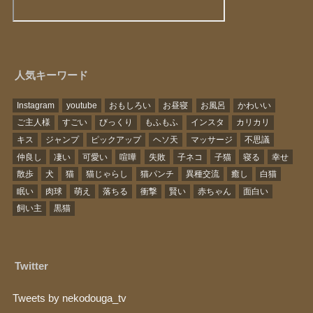
人気キーワード
Instagram
youtube
おもしろい
お昼寝
お風呂
かわいい
ご主人様
すごい
びっくり
もふもふ
インスタ
カリカリ
キス
ジャンプ
ピックアップ
ヘソ天
マッサージ
不思議
仲良し
凄い
可愛い
喧嘩
失敗
子ネコ
子猫
寝る
幸せ
散歩
犬
猫
猫じゃらし
猫パンチ
異種交流
癒し
白猫
眠い
肉球
萌え
落ちる
衝撃
賢い
赤ちゃん
面白い
飼い主
黒猫
Twitter
Tweets by nekodouga_tv