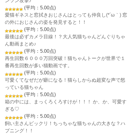
ンツン攻撃♪
(平均：5.00点)
愛猫ギネスと窓拭きおじさんはとっても仲良し(*´ω｀) 窓
の外におじさんの姿を発見すると！！
(平均：5.00点)
最後は必ずカメラ目線！？大人気猫ちゃんどんぐりちゃ
ん動画まとめ♪
(平均：5.00点)
再生回数６０００万回突破！猫ちゃんトークが世界で１
番再生回数が多い猫動画です。
(平均：5.00点)
可愛くてなぜだが癖になる！猫らしからぬ超変な声で怒
っている猫ちゃん
(平均：5.00点)
箱の中には、まっくろくろすけが！！！ か、か、可愛す
ぎる♡
(平均：5.00点)
飼い主さんビックリ！ちっちゃな猫ちゃんの大きな？ハ
プニング！！