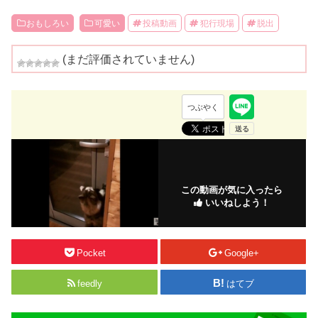
おもしろい
可愛い
投稿動画
犯行現場
脱出
(まだ評価されていません)
つぶやく
この動画が気に入ったら
いいねしよう！
Pocket
Google+
feedly
はてブ