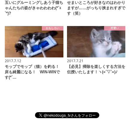
互いにグルーミングしあう子猫ち
せまいところが好きなのはわかり
ゃんたちの姿がきゃわわわわ(*´ｪ
ますが……がっちり挟まれすぎで
`*)?
す（笑）
おもしろい
可愛い
2017.7.12
2017.7.21
モップでモップ（猫）を釣る！
【必見】掃除を楽しくする方法を
床も綺麗になる！ WIN-WINで
伝授いたします！ヽ(=´▽`=)ﾉ
す(*´…