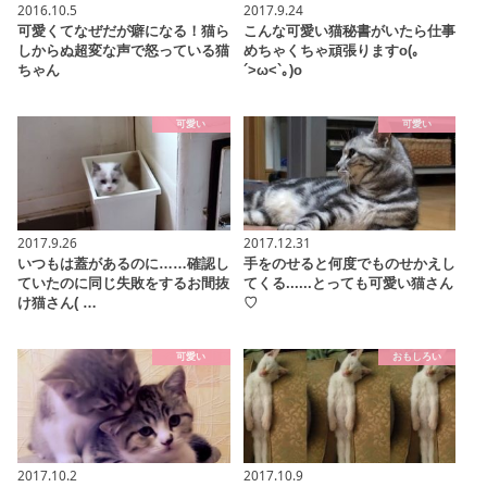
2016.10.5
2017.9.24
可愛くてなぜだが癖になる！猫ら
こんな可愛い猫秘書がいたら仕事
しからぬ超変な声で怒っている猫
めちゃくちゃ頑張りますo(｡
ちゃん
´>ω<`｡)o
可愛い
可愛い
2017.9.26
2017.12.31
いつもは蓋があるのに……確認し
手をのせると何度でものせかえし
ていたのに同じ失敗をするお間抜
てくる......とっても可愛い猫さん
け猫さん( …
♡
可愛い
おもしろい
2017.10.2
2017.10.9