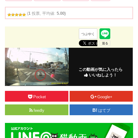
(
1
投票, 平均値:
5.00)
つぶやく
この動画が気に入ったら
いいねしよう！
Pocket
Google+
feedly
はてブ