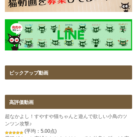
ピックアップ動画
高評価動画
超なかよし！すやすや猫ちゃんと遊んで欲しい小鳥のツ
ンツン攻撃♪
(平均：5.00点)