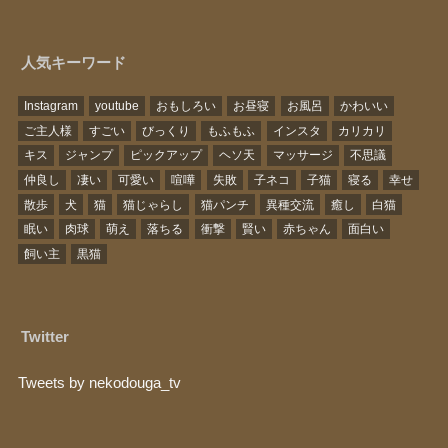
人気キーワード
Instagram
youtube
おもしろい
お昼寝
お風呂
かわいい
ご主人様
すごい
びっくり
もふもふ
インスタ
カリカリ
キス
ジャンプ
ピックアップ
ヘソ天
マッサージ
不思議
仲良し
凄い
可愛い
喧嘩
失敗
子ネコ
子猫
寝る
幸せ
散歩
犬
猫
猫じゃらし
猫パンチ
異種交流
癒し
白猫
眠い
肉球
萌え
落ちる
衝撃
賢い
赤ちゃん
面白い
飼い主
黒猫
Twitter
Tweets by nekodouga_tv