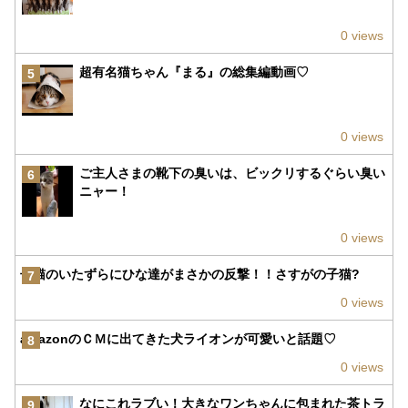
0 views
超有名猫ちゃん『まる』の総集編動画♡
5
0 views
ご主人さまの靴下の臭いは、ビックリするぐらい臭い
6
ニャー！
0 views
子猫のいたずらにひな達がまさかの反撃！！さすがの子猫?
7
0 views
amazonのＣＭに出てきた犬ライオンが可愛いと話題♡
8
0 views
なにこれラブい！大きなワンちゃんに包まれた茶トラ
9