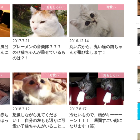
スメ
おもしろい
可愛い
2017.7.21
2016.12.14
お風呂
ブレーメンの音楽隊？？？
丸い穴から、丸い瞳の猫ちゃ
ゃんに
のせ猫ちゃんが乗せているも
んが飛び出します！
…
のは？！
い
可愛い
おもしろい
2018.3.12
2017.8.17
い赤ち
想像しながら見てくださ
冷たいもので、頭がキーーー
がほっ
い！ 自分の左もも辺りに可
ーン！！！ 瞬間すごい顔に
愛い子猫ちゃんがいること…
なります（笑）