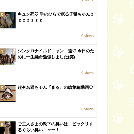
キュン死♡ 手のひらで眠る子猫ちゃんｚ
3
ｚｚｚｚｚｚ
0 views
シンクロナイルドニャンコ達♡ 今日のた
4
めに一生懸命勉強しました(笑)
0 views
超有名猫ちゃん『まる』の総集編動画♡
5
0 views
ご主人さまの靴下の臭いは、ビックリす
6
るぐらい臭いニャー！