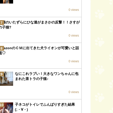
0 views
子猫のいたずらにひな達がまさかの反撃！！さすが
7
の子猫?
0 views
amazonのＣＭに出てきた犬ライオンが可愛いと話
8
題♡
0 views
なにこれラブい！大きなワンちゃんに包
9
まれた茶トラの子猫♪
0 views
子ネコがトイレでふんばりすぎた結果
10
(;・∀・)