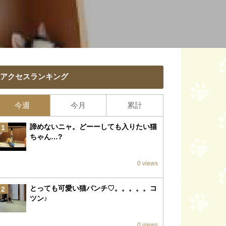
アクセスランキング
今週
今月
累計
諦めないニャ。どーーしても入りたい猫
1
ちゃん…?
0 views
とっても可愛い猫パンチ♡。。。。。コ
2
ツン♪
0 views