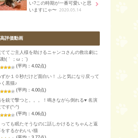
い?この時期が一番可愛いと思
2020.05.14
いますにゃ〜
高評価動画
慌ててご主人様を助けるニャンコさんの救出劇に
動(｀；ω；´)
(平均：4.02点)
わずか１０秒だけど面白い！ ふと気になり戻って
いく黒猫♪
(平均：4.00点)
猫を銃で撃つと。。。！鳴きながら倒れる♥ 名演
です(^-^)
(平均：4.06点)
とっても眠たそうなのに話しかけるとちゃんと返
事をするかわいい猫
(平均：3.77点)