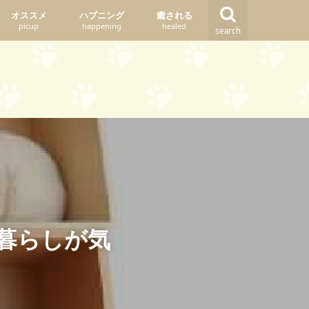
オススメ
ハプニング
癒される
picup
happening
healed
search
暮らしが気