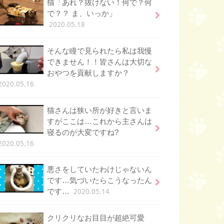
猫「あれ？抜けない！何で？何
で？？ ま、いっか」
2020.05.18
そんな瞳で見られたら私は我慢
できません！！皆さんは大切な
おやつを貢献しますか？
2020.05.16
猫さんは狭い所が好きと言いま
すがここは…これから主さんは
寝るのが大変ですね?
2020.05.16
悪さをしていたわけじゃないん
です…気づいたらこうなったん
2020.05.14
です…
クリクリなお目目が超絶可愛