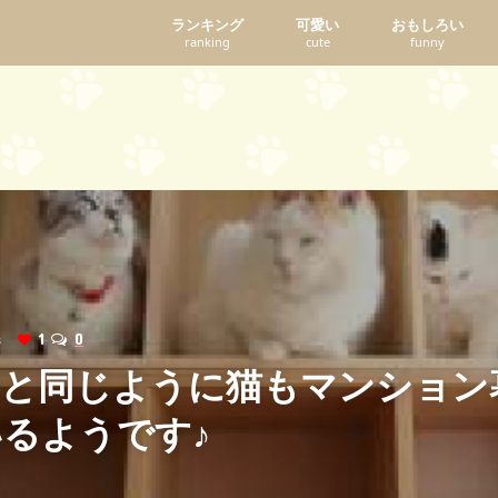
ランキング
可愛い
おもしろい
ranking
cute
funny
ws
1
0
界と同じように猫もマンション
るようです♪