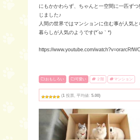
にもかかわらず、ちゃんと一空間に一匹ずつ
じました♪
人間の世界ではマンションに住む事が人気と
暮らしが人気のようです(*´ω｀*)
https://www.youtube.com/watch?v=orarcRfW
おもしろい
可愛い
２階
マンション
(
1
投票, 平均値:
5.00)