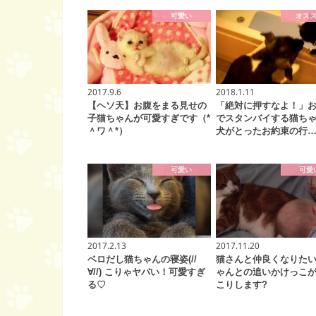
可愛い
オス
2017.9.6
2018.1.11
【ヘソ天】お腹をまる見せの
「絶対に押すなよ！」
子猫ちゃんが可愛すぎです（*
でスタンバイする猫ち
＾ワ＾*）
犬がとったお約束の行
可愛い
可愛
2017.2.13
2017.11.20
ベロだし猫ちゃんの寝姿(//
猫さんと仲良くなりた
∀//) こりゃヤバい！可愛すぎ
ゃんとの追いかけっこ
る♡
こりします?