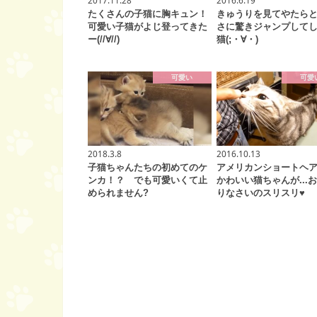
たくさんの子猫に胸キュン！
きゅうりを見てやたら
可愛い子猫がよじ登ってきた
さに驚きジャンプして
ー(//∀//)
猫(;・∀・)
可愛い
可愛
2018.3.8
2016.10.13
子猫ちゃんたちの初めてのケ
アメリカンショートヘ
ンカ！？ でも可愛いくて止
かわいい猫ちゃんが...
められません?
りなさいのスリスリ♥