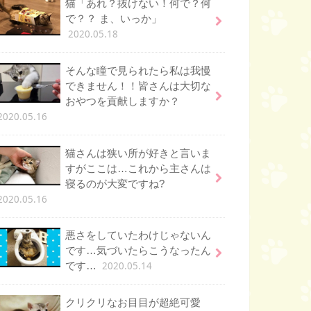
猫「あれ？抜けない！何で？何
で？？ ま、いっか」
2020.05.18
そんな瞳で見られたら私は我慢
できません！！皆さんは大切な
おやつを貢献しますか？
2020.05.16
猫さんは狭い所が好きと言いま
すがここは…これから主さんは
寝るのが大変ですね?
2020.05.16
悪さをしていたわけじゃないん
です…気づいたらこうなったん
2020.05.14
です…
クリクリなお目目が超絶可愛