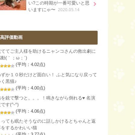
い?この時期が一番可愛いと思
2020.05.14
いますにゃ〜
高評価動画
慌ててご主人様を助けるニャンコさんの救出劇に
動(｀；ω；´)
(平均：4.02点)
わずか１０秒だけど面白い！ ふと気になり戻って
いく黒猫♪
(平均：4.00点)
猫を銃で撃つと。。。！鳴きながら倒れる♥ 名演
です(^-^)
(平均：4.06点)
とっても眠たそうなのに話しかけるとちゃんと返
事をするかわいい猫
(平均：3.77点)