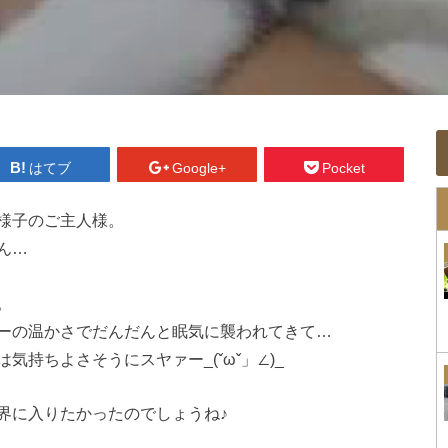
はてブ
Google+
Pocket
様子のご主人様。
ん…
。
ーの温かさでだんだんと眠気に襲われてきて…
持ちよさそうにスヤァー_(ˇωˇ」∠)_
界に入りたかったのでしょうね♪