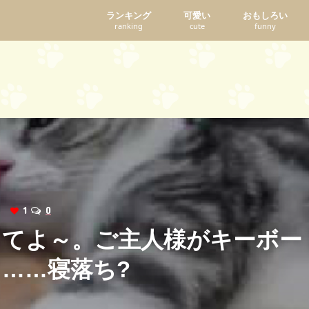
ランキング
可愛い
おもしろい
ranking
cute
funny
ws
1
0
ってよ～。ご主人様がキーボー
……寝落ち?