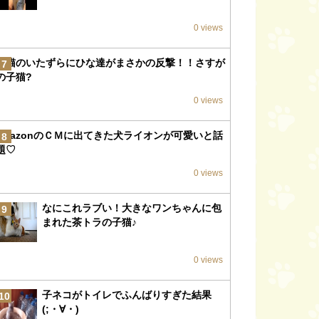
0 views
子猫のいたずらにひな達がまさかの反撃！！さすが
7
の子猫?
0 views
amazonのＣＭに出てきた犬ライオンが可愛いと話
8
題♡
0 views
なにこれラブい！大きなワンちゃんに包
9
まれた茶トラの子猫♪
0 views
子ネコがトイレでふんばりすぎた結果
10
(;・∀・)