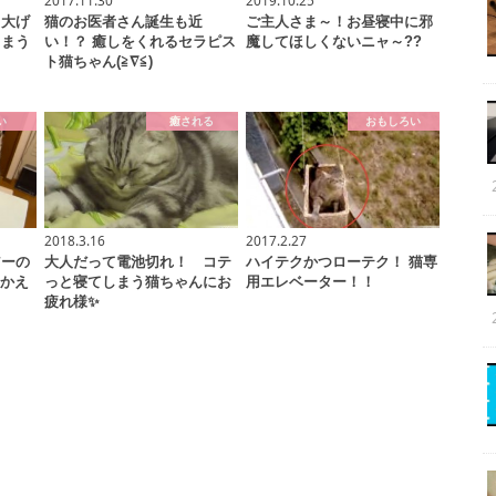
と大げ
猫のお医者さん誕生も近
ご主人さま～！お昼寝中に邪
しまう
い！？ 癒しをくれるセラピス
魔してほしくないニャ～??
ト猫ちゃん(≧∇≦)
い
癒される
おもしろい
2018.3.16
2017.2.27
アーの
大人だって電池切れ！ コテ
ハイテクかつローテク！ 猫専
おかえ
っと寝てしまう猫ちゃんにお
用エレベーター！！
疲れ様✨