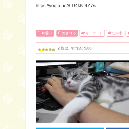
https://youtu.be/8-D4kNt4Y7w
可愛い
癒される
キーボード
仕事中
(
2
投票, 平均値:
5.00)