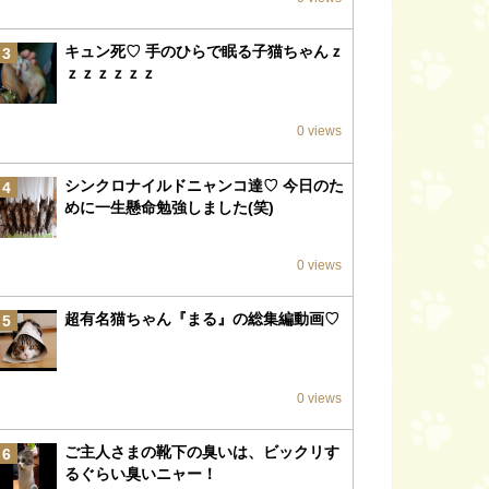
キュン死♡ 手のひらで眠る子猫ちゃんｚ
3
ｚｚｚｚｚｚ
0 views
シンクロナイルドニャンコ達♡ 今日のた
4
めに一生懸命勉強しました(笑)
0 views
超有名猫ちゃん『まる』の総集編動画♡
5
0 views
ご主人さまの靴下の臭いは、ビックリす
6
るぐらい臭いニャー！