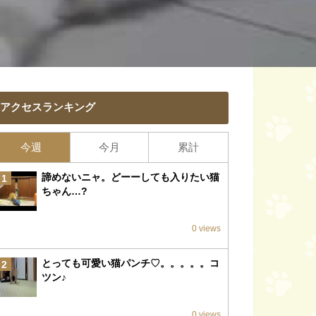
アクセスランキング
今週
今月
累計
諦めないニャ。どーーしても入りたい猫
1
ちゃん…?
0 views
とっても可愛い猫パンチ♡。。。。。コ
2
ツン♪
0 views