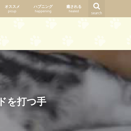
オススメ
ハプニング
癒される
picup
happening
healed
search
ドを打つ手