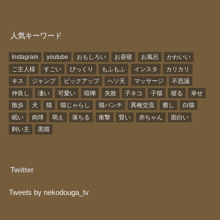
人気キーワード
Instagram
youtube
おもしろい
お昼寝
お風呂
かわいい
ご主人様
すごい
びっくり
もふもふ
インスタ
カリカリ
キス
ジャンプ
ピックアップ
ヘソ天
マッサージ
不思議
仲良し
凄い
可愛い
喧嘩
失敗
子ネコ
子猫
寝る
幸せ
散歩
犬
猫
猫じゃらし
猫パンチ
異種交流
癒し
白猫
眠い
肉球
萌え
落ちる
衝撃
賢い
赤ちゃん
面白い
飼い主
黒猫
Twitter
Tweets by nekodouga_tv