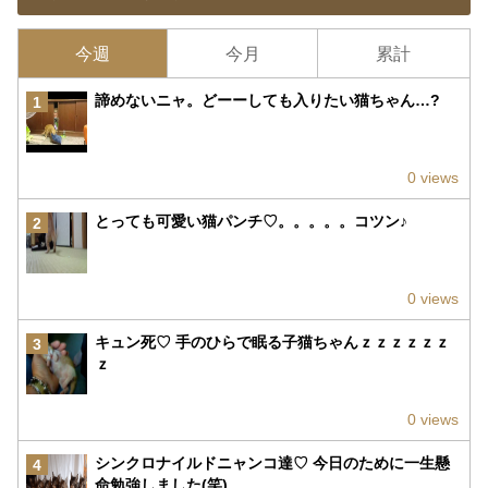
今週
今月
累計
諦めないニャ。どーーしても入りたい猫ちゃん…?
1
0 views
とっても可愛い猫パンチ♡。。。。。コツン♪
2
0 views
キュン死♡ 手のひらで眠る子猫ちゃんｚｚｚｚｚｚ
3
ｚ
0 views
シンクロナイルドニャンコ達♡ 今日のために一生懸
4
命勉強しました(笑)