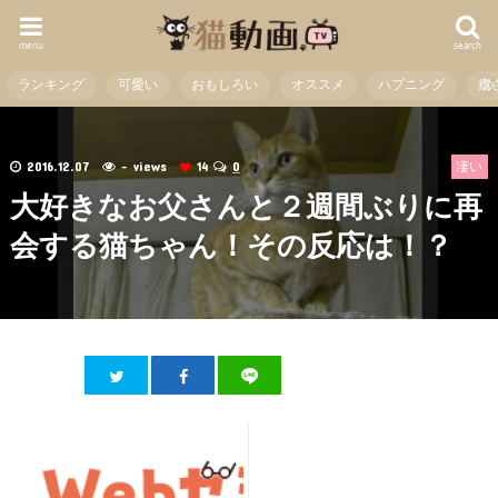
menu
search
ランキング
可愛い
おもしろい
オススメ
ハプニング
癒
2016.12.07
- views
14
0
凄い
大好きなお父さんと２週間ぶりに再
会する猫ちゃん！その反応は！？