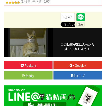
(
2
投票, 平均値:
5.00)
つぶやく
この動画が気に入ったら
いいねしよう！
Pocket
Google+
6
feedly
はてブ