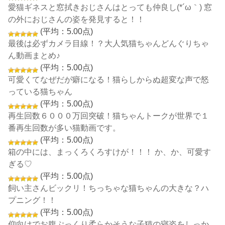
愛猫ギネスと窓拭きおじさんはとっても仲良し(*´ω｀) 窓
の外におじさんの姿を発見すると！！
(平均：5.00点)
最後は必ずカメラ目線！？大人気猫ちゃんどんぐりちゃ
ん動画まとめ♪
(平均：5.00点)
可愛くてなぜだが癖になる！猫らしからぬ超変な声で怒
っている猫ちゃん
(平均：5.00点)
再生回数６０００万回突破！猫ちゃんトークが世界で１
番再生回数が多い猫動画です。
(平均：5.00点)
箱の中には、まっくろくろすけが！！！ か、か、可愛す
ぎる♡
(平均：5.00点)
飼い主さんビックリ！ちっちゃな猫ちゃんの大きな？ハ
プニング！！
(平均：5.00点)
仰向けでお腹ぷっくり柔らかそうな子猫の寝姿をしっか