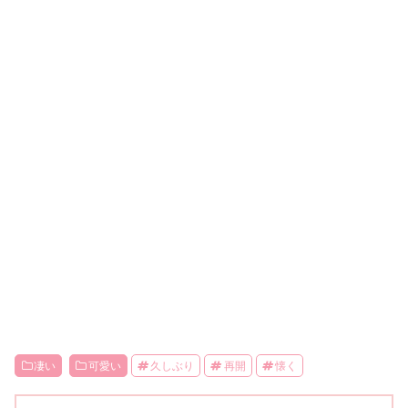
凄い
可愛い
久しぶり
再開
懐く