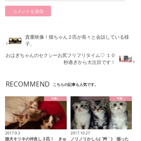
貴重映像！猫ちゃん２匹が長々と会話している様
子。
おはぎちゃんのセクシーお尻フリフリタイム♡ １０
秒過ぎから大注目です！
RECOMMEND
こちらの記事も人気です。
可愛い
可愛い
2017.9.3
2017.10.27
猫犬キツネの仲良し３匹！ きゅ
ノリノリかしら( ´艸｀) 揃った