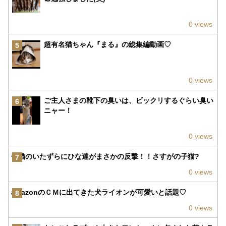
0 views
超有名猫ちゃん『まる』の総集編動画♡
5
0 views
ご主人さまの靴下の臭いは、ビックリするぐらい臭い
6
ニャー！
0 views
子猫のいたずらにひな達がまさかの反撃！！さすがの子猫?
7
0 views
amazonのＣＭに出てきた犬ライオンが可愛いと話題♡
8
0 views