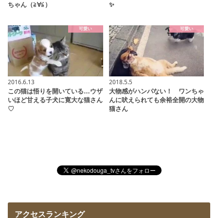
ちゃん（≧∀≦）
✨
可愛い
可愛い
2016.6.13
2018.5.5
この猫は悟りを開いている…ウザ
大物感がハンパない！ ワンちゃ
いほど甘える子犬に寛大な猫さん
んに吠えられても余裕全開の大物
♡
猫さん
アクセスランキング