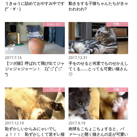
うきゅうに詰めておやすみ中です
動きをする子猫ちゃんたちがきゃ
(*´・∀・)
わわわわ?
おもしろい
可愛い
2017.7.16
2017.12.31
【ツボ猫】呼ばれて飛び出てジャ
手をのせると何度でものせかえし
ジャジャジャーン！ Σ(ﾟ□ﾟ(ﾟ□ﾟ
てくる......とっても可愛い猫さん
*)
♡
ハプニング
可愛い
2017.12.19
2017.9.19
恥ずかしいからみにゃいでし
肉球をこちょこちょすると、パ
ょ！！！ 恥ずかしくて逆ギレ猫
ァ〜っと開く猫さんの足が可愛い