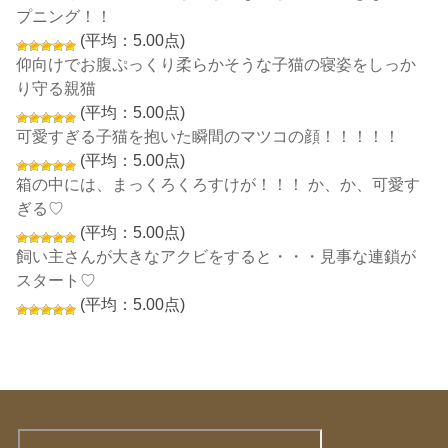
プニング！！
(平均：5.00点)
仰向けでお腹ぷっくり柔らかそうな子猫の寝姿をしっか
り守る親猫
(平均：5.00点)
可愛すぎる子猫を抱いた瞬間のマツコの顔！！！！！
(平均：5.00点)
箱の中には、まっくろくろすけが！！！ か、か、可愛す
ぎる♡
(平均：5.00点)
飼い主さんが大きなアクビをすると・・・見事な連鎖が
スタート♡
(平均：5.00点)