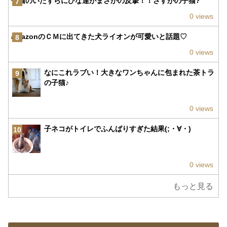
子猫のいたずらにひな達がまさかの反撃！！さすがの子猫?
7
0 views
amazonのＣＭに出てきた犬ライオンが可愛いと話題♡
8
0 views
なにこれラブい！大きなワンちゃんに包まれた茶トラ
9
の子猫♪
0 views
子ネコがトイレでふんばりすぎた結果(;・∀・)
10
0 views
もっと見る