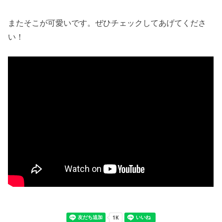
またそこが可愛いです。ぜひチェックしてあげてくださ
い！