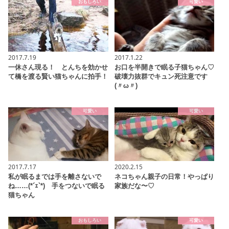
おもしろい
可愛い
2017.7.19
2017.1.22
一休さん現る！ とんちを効かせ
お口を半開きで眠る子猫ちゃん♡
て橋を渡る賢い猫ちゃんに拍手！
破壊力抜群でキュン死注意です
(〃ω〃)
可愛い
可愛い
2017.7.17
2020.2.15
私が眠るまでは手を離さないで
ネコちゃん親子の日常！やっぱり
ね……(*´ｪ`*) 手をつないで眠る
家族だな〜♡
猫ちゃん
おもしろい
可愛い