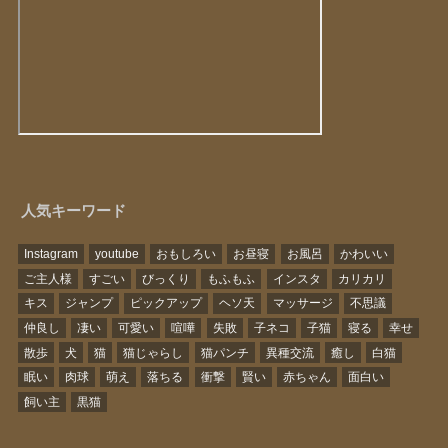
人気キーワード
Instagram
youtube
おもしろい
お昼寝
お風呂
かわいい
ご主人様
すごい
びっくり
もふもふ
インスタ
カリカリ
キス
ジャンプ
ピックアップ
ヘソ天
マッサージ
不思議
仲良し
凄い
可愛い
喧嘩
失敗
子ネコ
子猫
寝る
幸せ
散歩
犬
猫
猫じゃらし
猫パンチ
異種交流
癒し
白猫
眠い
肉球
萌え
落ちる
衝撃
賢い
赤ちゃん
面白い
飼い主
黒猫