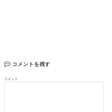
コメントを残す
コメント