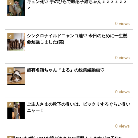
キュン死♡ 手のひらで眠る子猫ちゃんｚｚｚｚｚｚ
3
ｚ
0 views
シンクロナイルドニャンコ達♡ 今日のために一生懸
4
命勉強しました(笑)
0 views
超有名猫ちゃん『まる』の総集編動画♡
5
0 views
ご主人さまの靴下の臭いは、ビックリするぐらい臭い
6
ニャー！
0 views