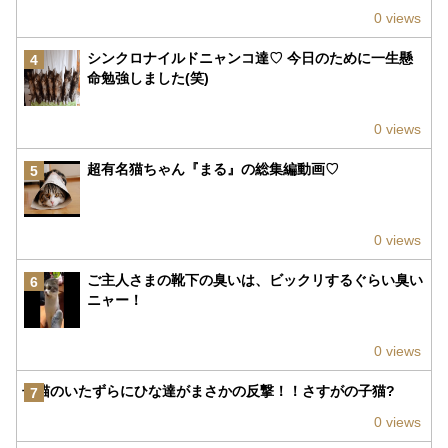
0 views
シンクロナイルドニャンコ達♡ 今日のために一生懸
4
命勉強しました(笑)
0 views
超有名猫ちゃん『まる』の総集編動画♡
5
0 views
ご主人さまの靴下の臭いは、ビックリするぐらい臭い
6
ニャー！
0 views
子猫のいたずらにひな達がまさかの反撃！！さすがの子猫?
7
0 views