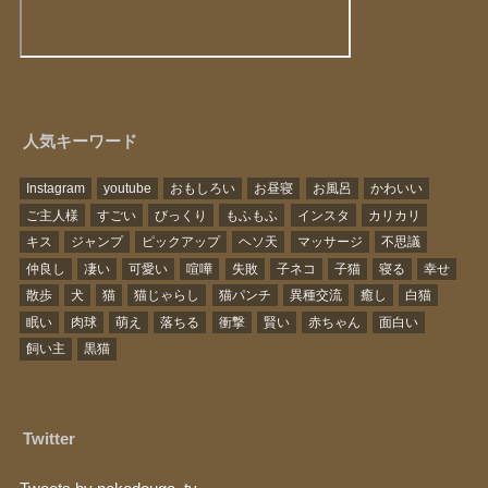
人気キーワード
Instagram
youtube
おもしろい
お昼寝
お風呂
かわいい
ご主人様
すごい
びっくり
もふもふ
インスタ
カリカリ
キス
ジャンプ
ピックアップ
ヘソ天
マッサージ
不思議
仲良し
凄い
可愛い
喧嘩
失敗
子ネコ
子猫
寝る
幸せ
散歩
犬
猫
猫じゃらし
猫パンチ
異種交流
癒し
白猫
眠い
肉球
萌え
落ちる
衝撃
賢い
赤ちゃん
面白い
飼い主
黒猫
Twitter