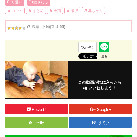
可愛い
癒される
コンビ
まとめ
子猫
最強
赤ちゃん
(
3
投票, 平均値:
4.00)
つぶやく
この動画が気に入ったら
いいねしよう！
Pocket
Google+
1
feedly
はてブ