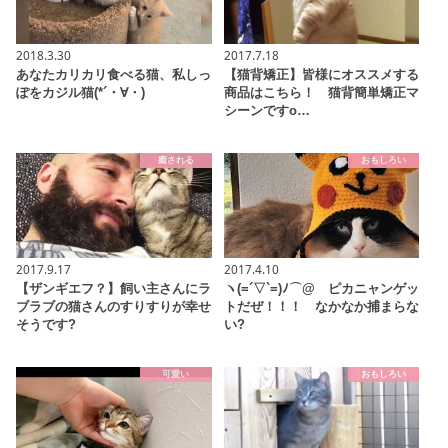
2018.3.30
2017.7.18
あなたカリカリ食べる猫、私しっ
【猫背矯正】皆様にオススメする
ぽをカジル猫(*´・∀・)
商品はこちら！ 猫背簡単矯正マ
シーンですo…
癒される
おもしろい
2017.9.17
2017.4.10
【ザンギエフ？】飼い主さんにラ
ヽ(=´▽`=)ﾉ⌒@ ピカニャンゲッ
ブラブの猫さんのすりすりが幸せ
トだぜ！！！ なかなか捕まらな
そうです?
い?
可愛い
おもしろい