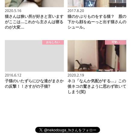
2020.5.16
2017.8.20
猫さんは狭い所が好きと言います
猫のかぶりものをする猫？ 股の
がここは...これから主さんは寝る
下から顔をぬーっと出す猫さんの
のが大変…
シュール。
おもしろい
可愛い
2016.6.12
2020.2.19
子猫のいたずらにひな達がまさか
ネコ「なんか気配がする...」この
の反撃！！さすがの子猫?
後ネコの驚きように思わず吹いて
しまう(笑)