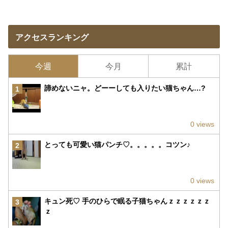
アクセスランキング
今週
今月
累計
諦めないニャ。どーーしても入りたい猫ちゃん…?
1
0 views
とっても可愛い猫パンチ♡。。。。。コツン♪
2
0 views
キュン死♡ 手のひらで眠る子猫ちゃんｚｚｚｚｚｚ
3
ｚ