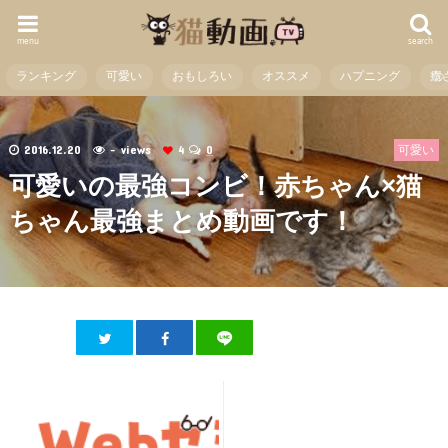
menu
search
ランキング
可愛い
おもしろい
オススメ
ハプニング
癒
2016.12.20
- views
4
0
可愛い
可愛いの最強コンビ！赤ちゃん×猫
ちゃん最強まとめ動画です！