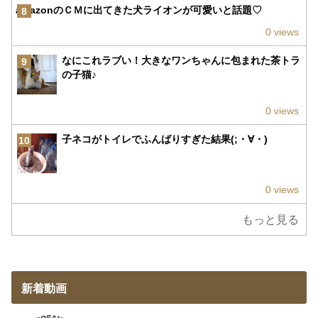
amazonのＣＭに出てきた犬ライオンが可愛いと話題♡
8
0 views
なにこれラブい！大きなワンちゃんに包まれた茶トラ
9
の子猫♪
0 views
子ネコがトイレでふんばりすぎた結果(;・∀・)
10
0 views
もっと見る
新着動画