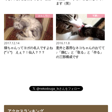
ます（笑）
おもしろい
可愛い
2017.12.14
2016.11.8
猫ちゃんってヨガの名人ですよね
意外と器用なネコちゃんのおてて
(*´ｪ`*) えぇ？！仙人？？？
♪「掴む」と「取る」と「作る」
の三部構成です
アクセスランキング