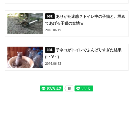
ありがた迷惑？トイレ中の子猫と、埋め
てあげる子猫の友情ｗ
2016.06.19
子ネコがトイレでふんばりすぎた結果
(;・∀・)
2016.06.13