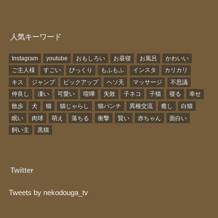
人気キーワード
Instagram
youtube
おもしろい
お昼寝
お風呂
かわいい
ご主人様
すごい
びっくり
もふもふ
インスタ
カリカリ
キス
ジャンプ
ピックアップ
ヘソ天
マッサージ
不思議
仲良し
凄い
可愛い
喧嘩
失敗
子ネコ
子猫
寝る
幸せ
散歩
犬
猫
猫じゃらし
猫パンチ
異種交流
癒し
白猫
眠い
肉球
萌え
落ちる
衝撃
賢い
赤ちゃん
面白い
飼い主
黒猫
Twitter
Tweets by nekodouga_tv