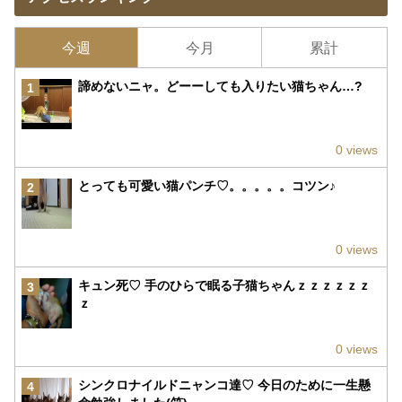
今週
今月
累計
諦めないニャ。どーーしても入りたい猫ちゃん…?
1
0 views
とっても可愛い猫パンチ♡。。。。。コツン♪
2
0 views
キュン死♡ 手のひらで眠る子猫ちゃんｚｚｚｚｚｚ
3
ｚ
0 views
シンクロナイルドニャンコ達♡ 今日のために一生懸
4