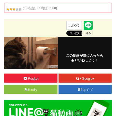
(
10
投票, 平均値:
3.00)
つぶやく
この動画が気に入ったら
いいねしよう！
Pocket
Google+
feedly
はてブ