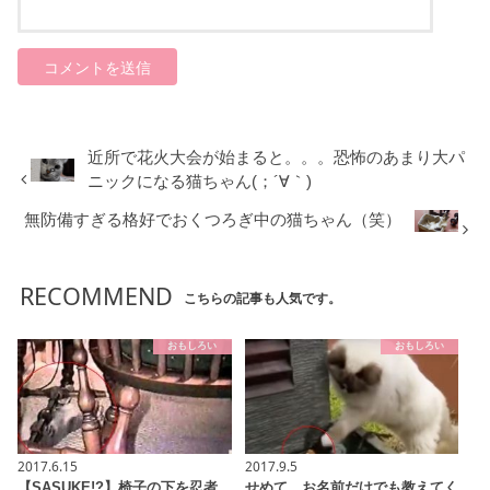
近所で花火大会が始まると。。。恐怖のあまり大パ
ニックになる猫ちゃん(；´∀｀)
無防備すぎる格好でおくつろぎ中の猫ちゃん（笑）
RECOMMEND
こちらの記事も人気です。
おもしろい
おもしろい
2017.6.15
2017.9.5
【SASUKE!?】椅子の下を忍者
せめて、お名前だけでも教えてく