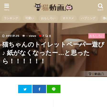
menu
search
ランキング
可愛い
おもしろい
オススメ
ハプニング
癒
2017.01.25
- views
7
0
おもしろい
猫ちゃんのトイレットペーパー遊び
♪ 紙がなくなったー…と思った
ら！！！！！！