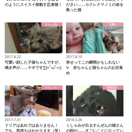
のようにスイスイ移動す忍者猫！
ださい……カクレクマノミの命を
救った猫
おもしろい
可愛い
2017.4.22
2017.8.10
可愛い顔した子猫ちゃんですが、
幸せってこの瞬間かもしれない
鳴き声が……ヤギです∑(=ﾟωﾟ=;)
✨ 赤ちゃんと猫ちゃんのお目覚
め
おもしろい
オススメ
2017.7.31
2018.3.26
ドリアはあれではありません！
くしゃみが出るすんぜんの猫さん
でも、気持ちはわかります（笑）
の顔が……すごいことになってい