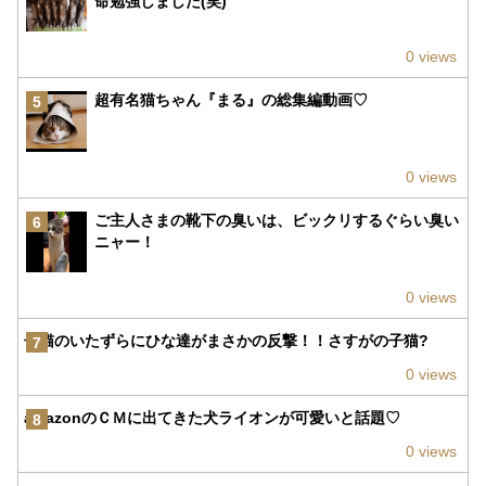
命勉強しました(笑)
0 views
超有名猫ちゃん『まる』の総集編動画♡
5
0 views
ご主人さまの靴下の臭いは、ビックリするぐらい臭い
6
ニャー！
0 views
子猫のいたずらにひな達がまさかの反撃！！さすがの子猫?
7
0 views
amazonのＣＭに出てきた犬ライオンが可愛いと話題♡
8
0 views