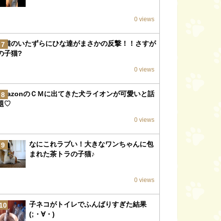
0 views
子猫のいたずらにひな達がまさかの反撃！！さすが
7
の子猫?
0 views
amazonのＣＭに出てきた犬ライオンが可愛いと話
8
題♡
0 views
なにこれラブい！大きなワンちゃんに包
9
まれた茶トラの子猫♪
0 views
子ネコがトイレでふんばりすぎた結果
10
(;・∀・)