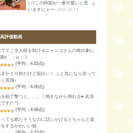
い?この時期が一番可愛いと思
2020.05.14
いますにゃ〜
高評価動画
慌ててご主人様を助けるニャンコさんの救出劇に
動(｀；ω；´)
(平均：4.02点)
わずか１０秒だけど面白い！ ふと気になり戻って
いく黒猫♪
(平均：4.00点)
猫を銃で撃つと。。。！鳴きながら倒れる♥ 名演
です(^-^)
(平均：4.06点)
とっても眠たそうなのに話しかけるとちゃんと返
事をするかわいい猫
(平均：3.77点)