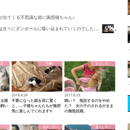
が出てくる不思議な箱に困惑猫ちゃん♪
は次々にダンボールに吸い込まれていくのでした....
れる
可愛い
おもしろい
2018.4.24
2017.6.23
いる猫
不要になった紙を床に置く
眠い？ 抵抗するのをやめ
る飼い
と……子猫ちゃんたちが無邪
た？ 女の子のされるがまま
気に楽しんでくれます✨
の無抵抗猫。
い
おもしろい
おもしろい