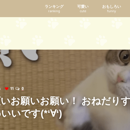
ランキング
可愛い
おもしろい
ranking
cute
funny
ws
11
0
いお願いお願い！ おねだり
いです(*‘∀‘)