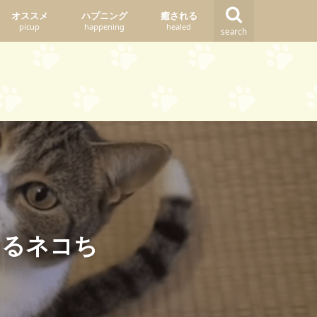
オススメ
ハプニング
癒される
picup
happening
healed
search
するネコち