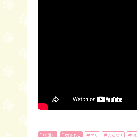
可愛い
癒される
エサ
おねだり
お