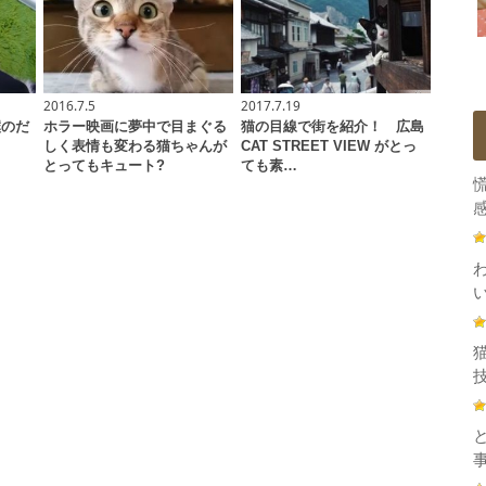
2016.7.5
2017.7.19
僕のだ
ホラー映画に夢中で目まぐる
猫の目線で街を紹介！ 広島
ャ
しく表情も変わる猫ちゃんが
CAT STREET VIEW がとっ
とってもキュート?
ても素…
感
技