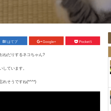
はてブ
Google+
Pocket
5
おねだりするネコちゃん?
いしています。
そうですね(*^^*)