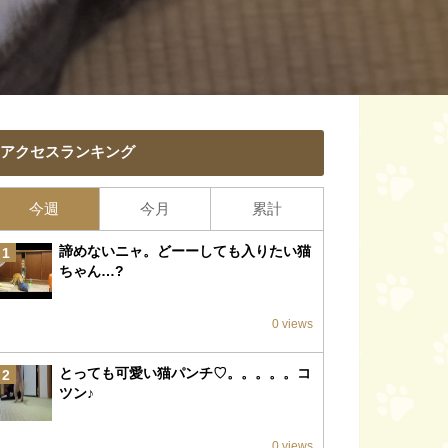
アクセスランキング
今週
今月
累計
諦めないニャ。どーーしても入りたい猫
1
ちゃん…?
0 views
とっても可愛い猫パンチ♡。。。。。コ
2
ツン♪
0 views