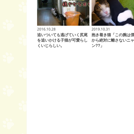
2016.10.28
2019.10.31
追いついても逃げていく尻尾
抱き着き猫「この腕は
を追いかける子猫が可愛らし
から絶対に離さないニ
くいじらしい。
ン??」