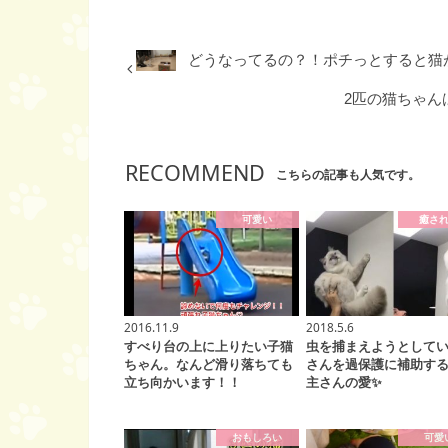
どうなってるの？！ポチっとすると猫
2匹の猫ちゃん
RECOMMEND
こちらの記事も人気です。
可愛い
癒さ
2016.11.9
2018.5.6
すべり台の上に上りたい子猫
虫を捕まえようとして
ちゃん。なんど滑り落ちても
さんを過保護に補助す
立ち向かいます！！
主さんの愛✨
おもしろい
可愛