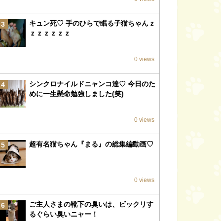
キュン死♡ 手のひらで眠る子猫ちゃんｚ
3
ｚｚｚｚｚｚ
0 views
シンクロナイルドニャンコ達♡ 今日のた
4
めに一生懸命勉強しました(笑)
0 views
超有名猫ちゃん『まる』の総集編動画♡
5
0 views
ご主人さまの靴下の臭いは、ビックリす
6
るぐらい臭いニャー！