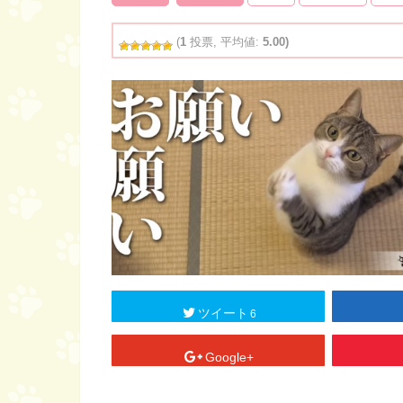
(
1
投票, 平均値:
5.00)
ツイート
6
Google+