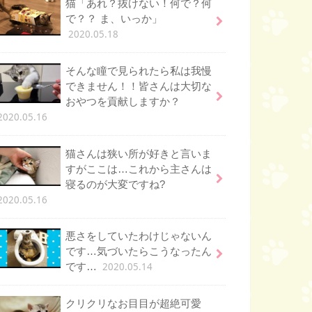
猫「あれ？抜けない！何で？何
で？？ ま、いっか」
2020.05.18
そんな瞳で見られたら私は我慢
できません！！皆さんは大切な
おやつを貢献しますか？
2020.05.16
猫さんは狭い所が好きと言いま
すがここは…これから主さんは
寝るのが大変ですね?
2020.05.16
悪さをしていたわけじゃないん
です…気づいたらこうなったん
2020.05.14
です…
クリクリなお目目が超絶可愛