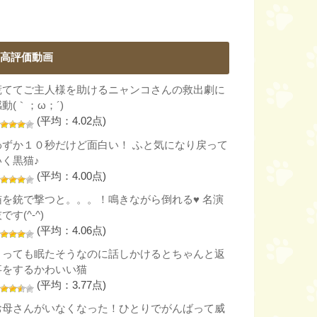
高評価動画
慌ててご主人様を助けるニャンコさんの救出劇に
動(｀；ω；´)
(平均：4.02点)
わずか１０秒だけど面白い！ ふと気になり戻って
いく黒猫♪
(平均：4.00点)
猫を銃で撃つと。。。！鳴きながら倒れる♥ 名演
です(^-^)
(平均：4.06点)
とっても眠たそうなのに話しかけるとちゃんと返
事をするかわいい猫
(平均：3.77点)
お母さんがいなくなった！ひとりでがんばって威