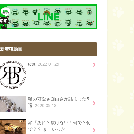
新着猫動画
2022.01.25
test
猫の可愛さ面白さが詰まった5
2020.05.18
選
猫「あれ？抜けない！何で？何
で？？ ま、いっか」