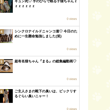
キュン死♡ 手のひらで眠る子猫ちゃんｚ
3
ｚｚｚｚｚｚ
0 views
シンクロナイルドニャンコ達♡ 今日のた
4
めに一生懸命勉強しました(笑)
0 views
超有名猫ちゃん『まる』の総集編動画♡
5
0 views
ご主人さまの靴下の臭いは、ビックリす
6
るぐらい臭いニャー！
0 views