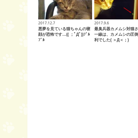
2017.12.7
2017.9.6
悪夢を見ている猫ちゃんの寝
最臭兵器カメムシ対猫
顔が恐怖です…(( ；ﾟДﾟ))ﾌﾞﾙ
一線は、カメムシの圧
ﾌﾞﾙ
利でした( ＞Д＜；)