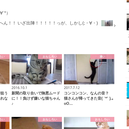
`*）
ん！！ いざ出陣！！！！！っが、しかし(;・∀・)
ろい
おもしろい
凄い
2016.10.1
2017.7.12
を狙う
新聞の取り合いで険悪ムード
コンコンコン、なんの音？
取れな
に！！負けず嫌いな猫ちゃん
猫さんが帰ってきた音( ˙꒳​˙ ).｡
♪
oO…
ろい
おもしろい
おもしろい