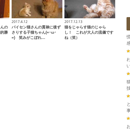
2017.4.12
2017.12.13
さんの
パイセン猫さんの貫禄に後ず
猫をじゃらす猫のじゃら
倒的勝
さりする子猫ちゃん(=･ω･
し！ これが大人の流儀です
=) 笑みがこぼれ…
ね（笑）
感
技