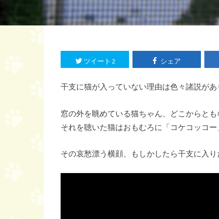
ツイート
シェア
2
干支に猫が入っていない理由は色々諸説があ
窓の外を眺めている猫ちゃん、どこからとも
それを聴いた猫はおもむろに「コケコッコー」と
その哀愁漂う横顔、もしかしたら干支に入り