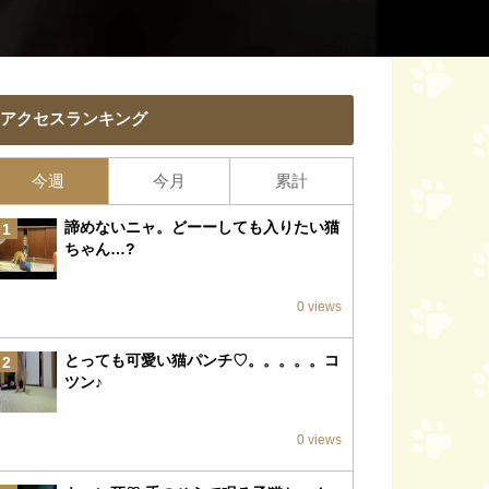
アクセスランキング
今週
今月
累計
諦めないニャ。どーーしても入りたい猫
1
ちゃん…?
0 views
とっても可愛い猫パンチ♡。。。。。コ
2
ツン♪
0 views