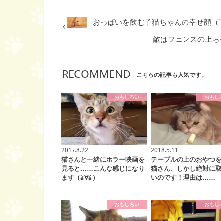
おっぱいを飲む子猫ちゃんの幸せ顔（´∀
敵はフェンスの上らへ
RECOMMEND
こちらの記事も人気です。
おもしろい
おもし
2017.8.22
2018.5.11
猫さんと一緒にホラー映画を
テーブルの上のおやつ
見ると……こんな感じになり
猫さん、しかし絶対に
ます（≧∀≦）
いのです！理由は……
おもしろい
おもし