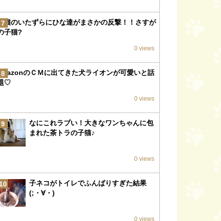
子猫のいたずらにひな達がまさかの反撃！！さすが
7
の子猫?
0 views
amazonのＣＭに出てきた犬ライオンが可愛いと話
8
題♡
0 views
なにこれラブい！大きなワンちゃんに包
9
まれた茶トラの子猫♪
0 views
子ネコがトイレでふんばりすぎた結果
10
(;・∀・)
0 views