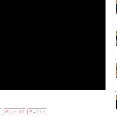
る
しゃべる猫
ニワトリ