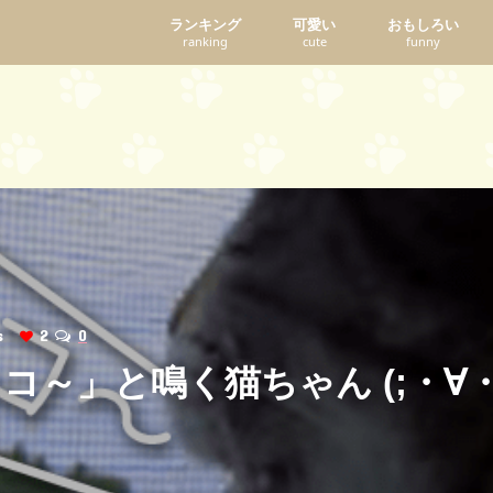
ランキング
可愛い
おもしろい
ranking
cute
funny
ws
2
0
コ～」と鳴く猫ちゃん (;・∀・