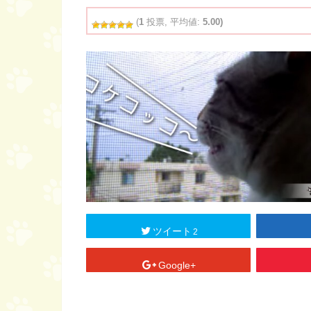
(
1
投票, 平均値:
5.00)
ツイート
2
Google+