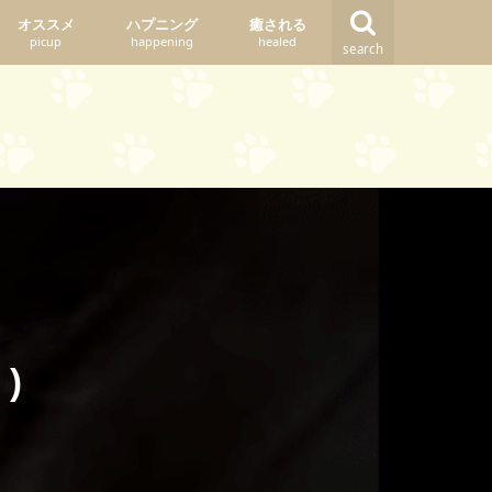
オススメ
ハプニング
癒される
picup
happening
healed
search
)