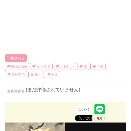
癒される
Instagram
インスタ
かわいい
亀
子猫
異種交流
癒し
萌え
(まだ評価されていません)
つぶやく