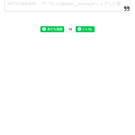
КОТО-МАНИЯ….??..?さん(@koto__mania)がシェアした投稿