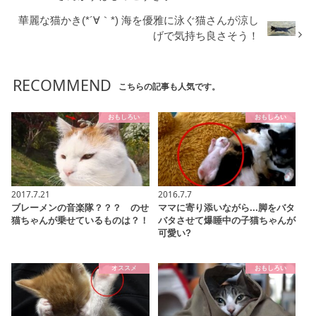
華麗な猫かき(*´∀｀*) 海を優雅に泳ぐ猫さんが涼し
げで気持ち良さそう！
RECOMMEND
こちらの記事も人気です。
おもしろい
おもしろい
2017.7.21
2016.7.7
ブレーメンの音楽隊？？？ のせ
ママに寄り添いながら...脚をバタ
猫ちゃんが乗せているものは？！
バタさせて爆睡中の子猫ちゃんが
可愛い?
オススメ
おもしろい