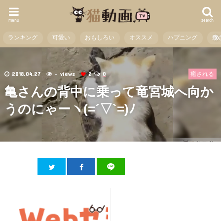
menu
search
ランキング
可愛い
おもしろい
オススメ
ハプニング
癒
2018.04.27
- views
2
0
癒される
亀さんの背中に乗って竜宮城へ向か
うのにゃーヽ(=´▽`=)ﾉ