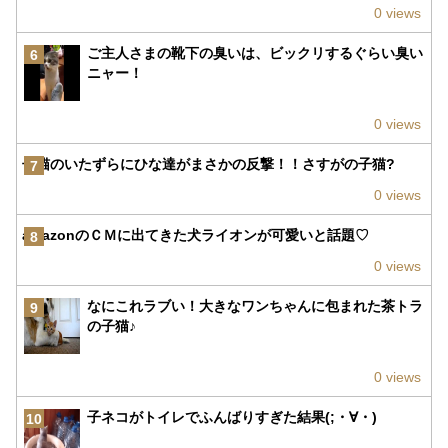
0 views
ご主人さまの靴下の臭いは、ビックリするぐらい臭い
6
ニャー！
0 views
子猫のいたずらにひな達がまさかの反撃！！さすがの子猫?
7
0 views
amazonのＣＭに出てきた犬ライオンが可愛いと話題♡
8
0 views
なにこれラブい！大きなワンちゃんに包まれた茶トラ
9
の子猫♪
0 views
子ネコがトイレでふんばりすぎた結果(;・∀・)
10