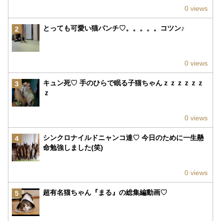
0 views
とっても可愛い猫パンチ♡。。。。。コツン♪
2
0 views
キュン死♡ 手のひらで眠る子猫ちゃんｚｚｚｚｚｚ
3
ｚ
0 views
シンクロナイルドニャンコ達♡ 今日のために一生懸
4
命勉強しました(笑)
0 views
超有名猫ちゃん『まる』の総集編動画♡
5