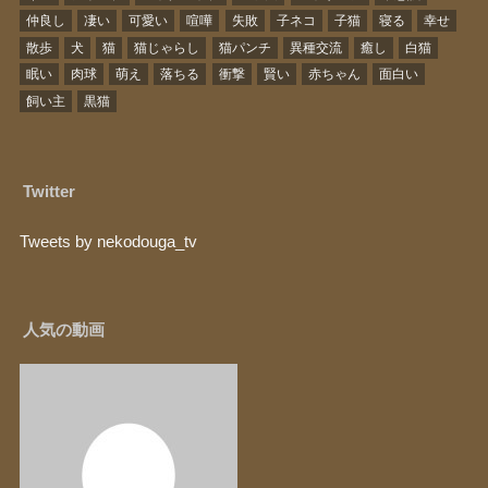
仲良し
凄い
可愛い
喧嘩
失敗
子ネコ
子猫
寝る
幸せ
散歩
犬
猫
猫じゃらし
猫パンチ
異種交流
癒し
白猫
眠い
肉球
萌え
落ちる
衝撃
賢い
赤ちゃん
面白い
飼い主
黒猫
Twitter
Tweets by nekodouga_tv
人気の動画