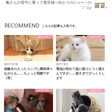
亀さんの背中に乗って竜宮城へ向かうのにゃーヽ(=
´▽`=)ﾉ
RECOMMEND
こちらの記事も人気です。
おもしろい
おもしろい
2017.9.18
2017.9.5
炭酸水の入ったコップに興味津々
電池が切れて急に眠りにつく猫さ
ながらも……ちょっと弱腰です
んですが……急すぎてびっくりし
（笑）
ます
おもしろい
おもしろい