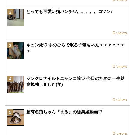
とっても可愛い猫パンチ♡。。。。。コツン♪
2
0 views
キュン死♡ 手のひらで眠る子猫ちゃんｚｚｚｚｚｚ
3
ｚ
0 views
シンクロナイルドニャンコ達♡ 今日のために一生懸
4
命勉強しました(笑)
0 views
超有名猫ちゃん『まる』の総集編動画♡
5
0 views