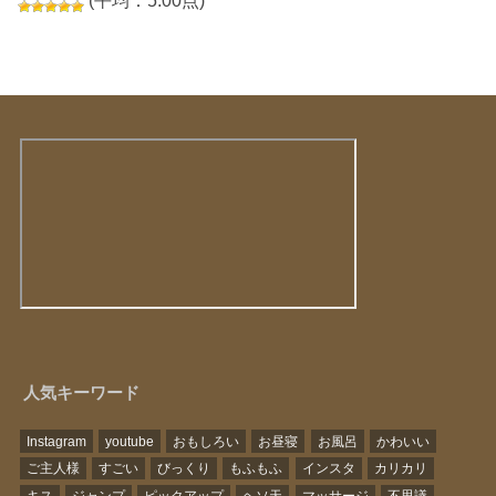
(平均：5.00点)
人気キーワード
Instagram
youtube
おもしろい
お昼寝
お風呂
かわいい
ご主人様
すごい
びっくり
もふもふ
インスタ
カリカリ
キス
ジャンプ
ピックアップ
ヘソ天
マッサージ
不思議