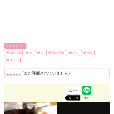
おもしろい
youtube
犬
猫
異種交流
萌え
衝撃
面白い
(まだ評価されていません)
つぶやく