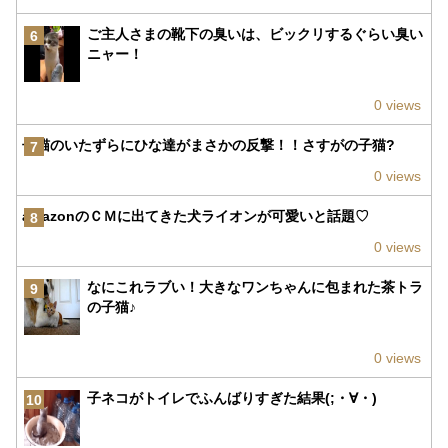
ご主人さまの靴下の臭いは、ビックリするぐらい臭い
6
ニャー！
0 views
子猫のいたずらにひな達がまさかの反撃！！さすがの子猫?
7
0 views
amazonのＣＭに出てきた犬ライオンが可愛いと話題♡
8
0 views
なにこれラブい！大きなワンちゃんに包まれた茶トラ
9
の子猫♪
0 views
子ネコがトイレでふんばりすぎた結果(;・∀・)
10