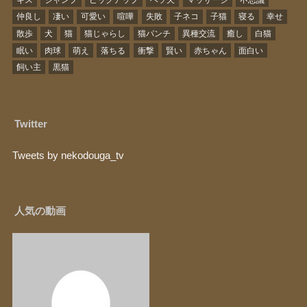
仲良し
凄い
可愛い
喧嘩
失敗
子ネコ
子猫
寝る
幸せ
散歩
犬
猫
猫じゃらし
猫パンチ
異種交流
癒し
白猫
眠い
肉球
萌え
落ちる
衝撃
賢い
赤ちゃん
面白い
飼い主
黒猫
Twitter
Tweets by nekodouga_tv
人気の動画