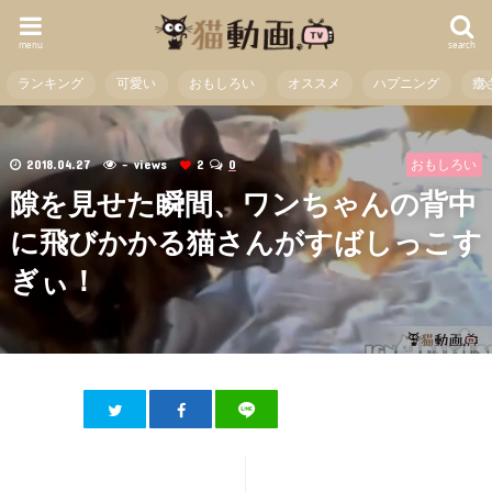
menu
search
ランキング
可愛い
おもしろい
オススメ
ハプニング
癒
2018.04.27
- views
2
0
おもしろい
隙を見せた瞬間、ワンちゃんの背中
に飛びかかる猫さんがすばしっこす
ぎぃ！