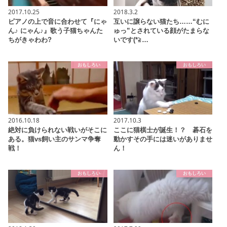
2017.10.25
2018.3.2
ピアノの上で音に合わせて『にゃ
互いに譲らない猫たち……“むに
ん♪ にゃん♪』歌う子猫ちゃんた
ゅっ”とされている顔がたまらな
ちがきゃわわ?
いです(*≧…
おもしろい
おもしろい
2016.10.18
2017.10.3
絶対に負けられない戦いがそこに
ここに猫棋士が誕生！？ 碁石を
ある。猫vs飼い主のサンマ争奪
動かすその手には迷いがありませ
戦！
ん！
おもしろい
おもしろい