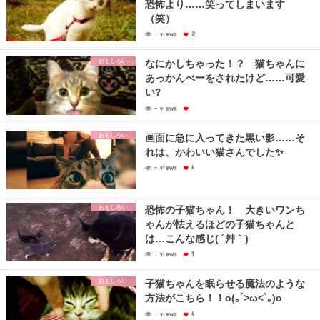
恐怖より……笑ってしまいます
（笑）
- views
2
おもしろい
なにかしちゃった！？ 猫ちゃんに
あっかんべーをされたけど……可愛
い?
- views
おもしろい
画面に急に入ってきた黒い影……そ
れは、かわいい猫さんでした✨
- views
4
おもしろい
恐怖の子猫ちゃん！ 大きいワンち
ゃんが怯えるほどの子猫ちゃんと
は…こんな感じ( ´艸｀)
- views
1
おもしろい
子猫ちゃんを眠らせる魔法のような
方法がこちら！！o(｡´>ω<`｡)o
- views
4