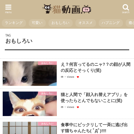
menu
search
ランキング
可愛い
おもしろい
オススメ
ハプニング
癒
TAG
おもしろい
おもしろい
え？何言ってるのニャ?？の顔が人間
の反応とそっくり(笑)
- views
おもしろい
猫と人間で「顔入れ替えアプリ」を
使ったらとんでもないことに(笑)
- views
おもしろい
食事中にビックリして一斉に逃げ出
す猫ちゃんたち( ﾟДﾟ)‼‼