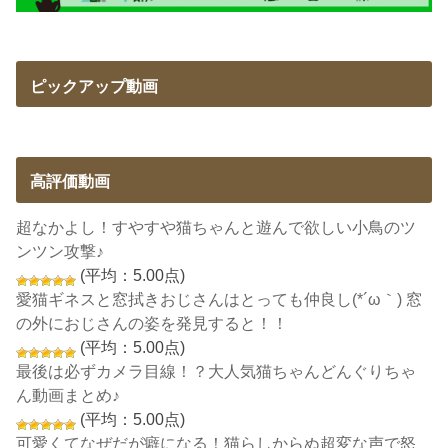
ピックアップ動画
高評価動画
超なかよし！すやすや猫ちゃんと遊んで欲しい小鳥のツ
ンツン攻撃♪
(平均：5.00点)
愛猫ギネスと窓拭きおじさんはとっても仲良し(*´ω｀) 窓
の外におじさんの姿を発見すると！！
(平均：5.00点)
最後は必ずカメラ目線！？大人気猫ちゃんどんぐりちゃ
ん動画まとめ♪
(平均：5.00点)
可愛くてなぜだが癖になる！猫らしからぬ超変な声で怒