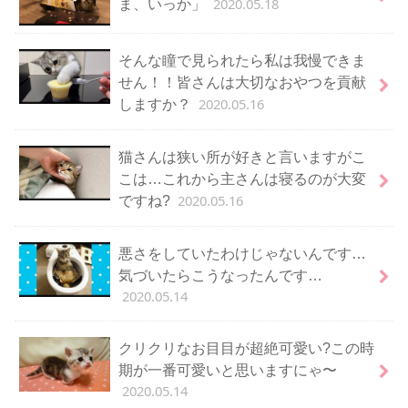
2020.05.18
ま、いっか」
そんな瞳で見られたら私は我慢できま
せん！！皆さんは大切なおやつを貢献
2020.05.16
しますか？
猫さんは狭い所が好きと言いますがこ
こは…これから主さんは寝るのが大変
2020.05.16
ですね?
悪さをしていたわけじゃないんです…
気づいたらこうなったんです…
2020.05.14
クリクリなお目目が超絶可愛い?この時
期が一番可愛いと思いますにゃ〜
2020.05.14