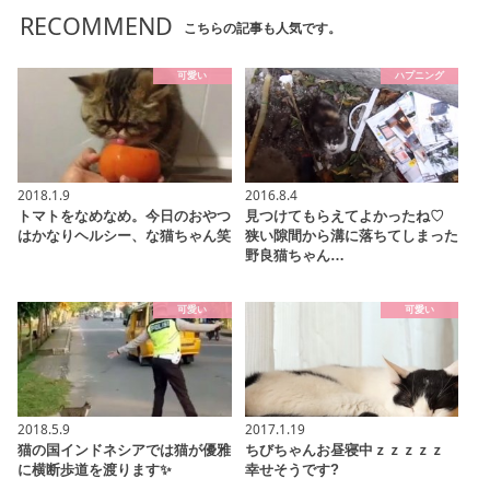
RECOMMEND
こちらの記事も人気です。
可愛い
ハプニング
2018.1.9
2016.8.4
トマトをなめなめ。今日のおやつ
見つけてもらえてよかったね♡
はかなりヘルシー、な猫ちゃん笑
狭い隙間から溝に落ちてしまった
野良猫ちゃん…
可愛い
可愛い
2018.5.9
2017.1.19
猫の国インドネシアでは猫が優雅
ちびちゃんお昼寝中ｚｚｚｚｚ
に横断歩道を渡ります✨
幸せそうです?