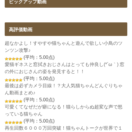
ピックアップ動画
高評価動画
超なかよし！すやすや猫ちゃんと遊んで欲しい小鳥のツ
ンツン攻撃♪
(平均：5.00点)
愛猫ギネスと窓拭きおじさんはとっても仲良し(*´ω｀) 窓
の外におじさんの姿を発見すると！！
(平均：5.00点)
最後は必ずカメラ目線！？大人気猫ちゃんどんぐりちゃ
ん動画まとめ♪
(平均：5.00点)
可愛くてなぜだが癖になる！猫らしからぬ超変な声で怒
っている猫ちゃん
(平均：5.00点)
再生回数６０００万回突破！猫ちゃんトークが世界で１