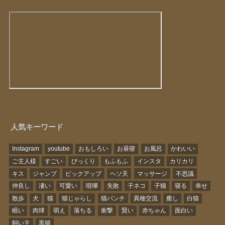
人気キーワード
Instagram
youtube
おもしろい
お昼寝
お風呂
かわいい
ご主人様
すごい
びっくり
もふもふ
インスタ
カリカリ
キス
ジャンプ
ピックアップ
ヘソ天
マッサージ
不思議
仲良し
凄い
可愛い
喧嘩
失敗
子ネコ
子猫
寝る
幸せ
散歩
犬
猫
猫じゃらし
猫パンチ
異種交流
癒し
白猫
眠い
肉球
萌え
落ちる
衝撃
賢い
赤ちゃん
面白い
飼い主
黒猫