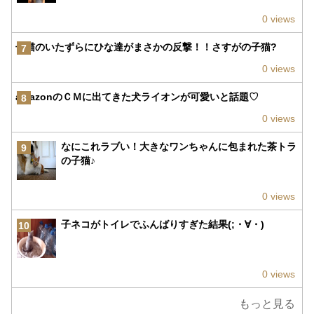
0 views
子猫のいたずらにひな達がまさかの反撃！！さすがの子猫?
7
0 views
amazonのＣＭに出てきた犬ライオンが可愛いと話題♡
8
0 views
なにこれラブい！大きなワンちゃんに包まれた茶トラ
9
の子猫♪
0 views
子ネコがトイレでふんばりすぎた結果(;・∀・)
10
0 views
もっと見る