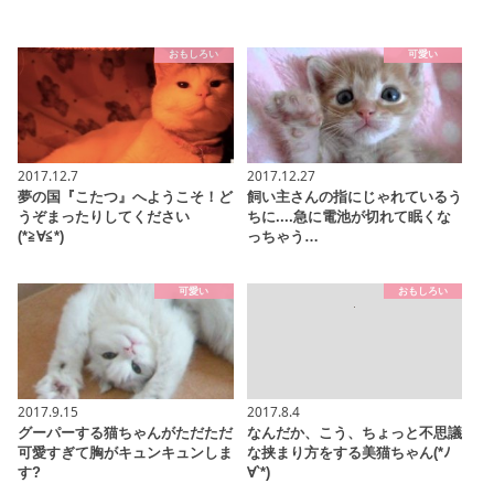
おもしろい
可愛い
2017.12.7
2017.12.27
夢の国『こたつ』へようこそ！ど
飼い主さんの指にじゃれているう
うぞまったりしてください
ちに....急に電池が切れて眠くな
(*≧∀≦*)
っちゃう…
可愛い
おもしろい
2017.9.15
2017.8.4
グーパーする猫ちゃんがただただ
なんだか、こう、ちょっと不思議
可愛すぎて胸がキュンキュンしま
な挟まり方をする美猫ちゃん(*ﾉ
す?
∀`*)