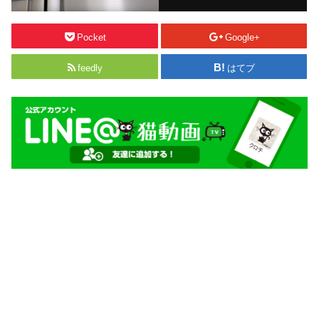
Pocket
Google+
feedly
はてブ