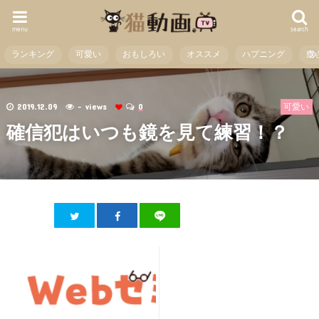
menu
search
ランキング
可愛い
おもしろい
オススメ
ハプニング
癒
2019.12.09
- views
0
可愛い
確信犯はいつも鏡を見て練習！？