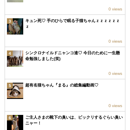
0 views
キュン死♡ 手のひらで眠る子猫ちゃんｚｚｚｚｚｚ
3
ｚ
0 views
シンクロナイルドニャンコ達♡ 今日のために一生懸
4
命勉強しました(笑)
0 views
超有名猫ちゃん『まる』の総集編動画♡
5
0 views
ご主人さまの靴下の臭いは、ビックリするぐらい臭い
6
ニャー！