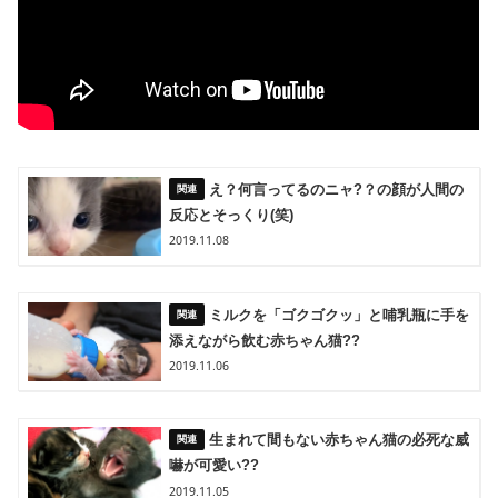
え？何言ってるのニャ?？の顔が人間の
反応とそっくり(笑)
2019.11.08
ミルクを「ゴクゴクッ」と哺乳瓶に手を
添えながら飲む赤ちゃん猫??
2019.11.06
生まれて間もない赤ちゃん猫の必死な威
嚇が可愛い??
2019.11.05