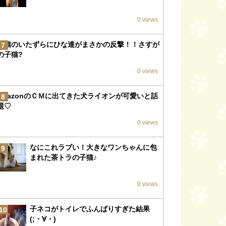
0 views
子猫のいたずらにひな達がまさかの反撃！！さすが
7
の子猫?
0 views
amazonのＣＭに出てきた犬ライオンが可愛いと話
8
題♡
0 views
なにこれラブい！大きなワンちゃんに包
9
まれた茶トラの子猫♪
0 views
子ネコがトイレでふんばりすぎた結果
10
(;・∀・)