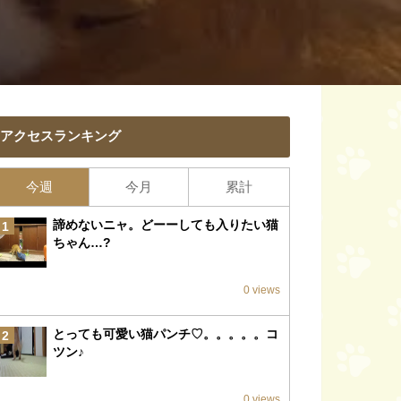
アクセスランキング
今週
今月
累計
諦めないニャ。どーーしても入りたい猫
1
ちゃん…?
0 views
とっても可愛い猫パンチ♡。。。。。コ
2
ツン♪
0 views