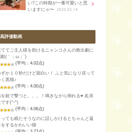
い?この時期が一番可愛いと思
2020.05.14
いますにゃ〜
高評価動画
慌ててご主人様を助けるニャンコさんの救出劇に
動(｀；ω；´)
(平均：4.02点)
わずか１０秒だけど面白い！ ふと気になり戻って
いく黒猫♪
(平均：4.00点)
猫を銃で撃つと。。。！鳴きながら倒れる♥ 名演
です(^-^)
(平均：4.06点)
とっても眠たそうなのに話しかけるとちゃんと返
事をするかわいい猫
(平均：3.77点)