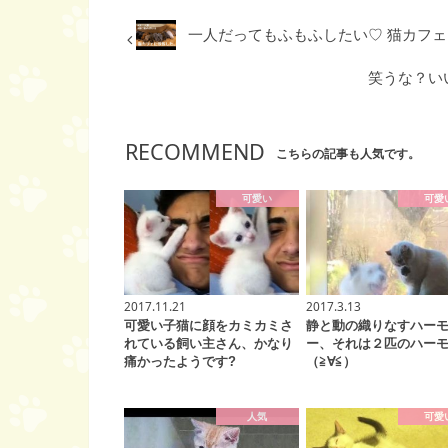
一人だってもふもふしたい♡ 猫カフ
笑うな？い
RECOMMEND
こちらの記事も人気です。
可愛い
可愛
2017.11.21
2017.3.13
可愛い子猫に顔をカミカミさ
静と動の織りなすハー
れている飼い主さん、かなり
ー、それは２匹のハー
痛かったようです?
（≧∀≦）
人気
可愛