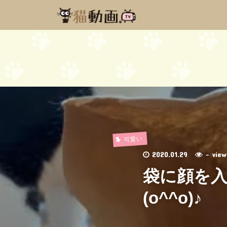
可愛い
2020.01.29
- vi
袋に顔を
(o^^o)♪