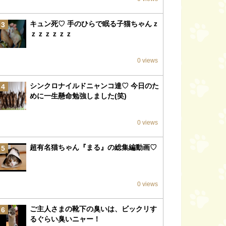
キュン死♡ 手のひらで眠る子猫ちゃんｚ
3
ｚｚｚｚｚｚ
0 views
シンクロナイルドニャンコ達♡ 今日のた
4
めに一生懸命勉強しました(笑)
0 views
超有名猫ちゃん『まる』の総集編動画♡
5
0 views
ご主人さまの靴下の臭いは、ビックリす
6
るぐらい臭いニャー！