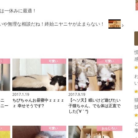
ェは一休みに最適！
いや無理な相談だね！終始ニヤニヤが止まらない！
感
い
可愛い
可愛い
2017.1.19
2017.9.19
モニ
ちびちゃんお昼寝中ｚｚｚｚ
【ヘソ天】眠いけど遊びたい
モニー
ｚ 幸せそうです?
子猫ちゃん、でも体は正直で
技
した(´∀｀*)
い
可愛い
おもしろい