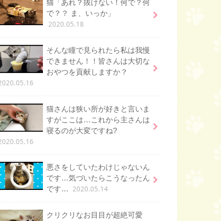
猫「あれ？抜けない！何で？何
で？？ ま、いっか」
2020.05.18
そんな瞳で見られたら私は我慢
できません！！皆さんは大切な
おやつを貢献しますか？
2020.05.16
猫さんは狭い所が好きと言いま
すがここは…これから主さんは
寝るのが大変ですね?
2020.05.16
悪さをしていたわけじゃないん
です…気づいたらこうなったん
2020.05.14
です…
クリクリなお目目が超絶可愛