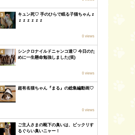
キュン死♡ 手のひらで眠る子猫ちゃんｚ
3
ｚｚｚｚｚｚ
0 views
シンクロナイルドニャンコ達♡ 今日のた
4
めに一生懸命勉強しました(笑)
0 views
超有名猫ちゃん『まる』の総集編動画♡
5
0 views
ご主人さまの靴下の臭いは、ビックリす
6
るぐらい臭いニャー！