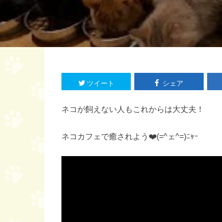
ツイート
シェア
ネコが飼えない人もこれからは大丈夫！
ネコカフェで癒されよう❤️(=^ェ^=)ﾆｬｰ