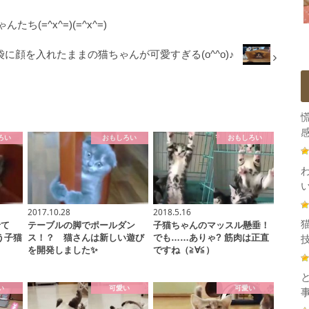
(=^x^=)(=^x^=)
袋に顔を入れたままの猫ちゃんが可愛すぎる(o^^o)♪
感
ろい
おもしろい
おもしろい
2017.10.28
2018.5.16
せて
テーブルの脚でポールダン
子猫ちゃんのマッスル懸垂！
う子猫
ス！？ 猫さんは新しい遊び
でも……ありゃ? 筋肉は正直
技
を開発しました✨
ですね（≧∀≦）
い
可愛い
可愛い