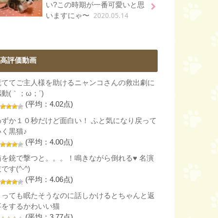
い?この時期が一番可愛いと思
2020.05.14
いますにゃ〜
高評価動画
慌ててご主人様を助けるニャンコさんの救出劇に
動(｀；ω；´)
(平均：4.02点)
わずか１０秒だけど面白い！ ふと気になり戻って
いく黒猫♪
(平均：4.00点)
猫を銃で撃つと。。。！鳴きながら倒れる♥ 名演
です(^-^)
(平均：4.06点)
とっても眠たそうなのに話しかけるとちゃんと返
事をするかわいい猫
(平均：3.77点)