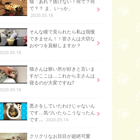
猫「あれ？抜けない！何で？何
で？？ ま、いっか」
2020.05.18
そんな瞳で見られたら私は我慢
できません！！皆さんは大切な
おやつを貢献しますか？
2020.05.16
猫さんは狭い所が好きと言いま
すがここは…これから主さんは
寝るのが大変ですね?
2020.05.16
悪さをしていたわけじゃないん
です…気づいたらこうなったん
2020.05.14
です…
クリクリなお目目が超絶可愛