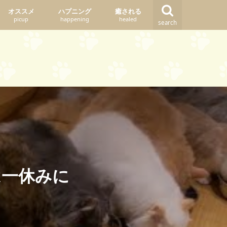
オススメ
ハプニング
癒される
picup
happening
healed
search
は一休みに