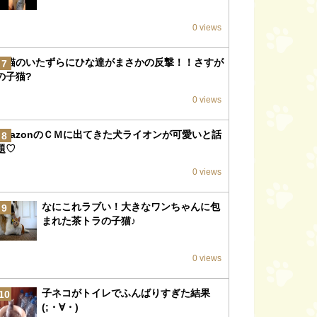
0 views
子猫のいたずらにひな達がまさかの反撃！！さすが
7
の子猫?
0 views
amazonのＣＭに出てきた犬ライオンが可愛いと話
8
題♡
0 views
なにこれラブい！大きなワンちゃんに包
9
まれた茶トラの子猫♪
0 views
子ネコがトイレでふんばりすぎた結果
10
(;・∀・)