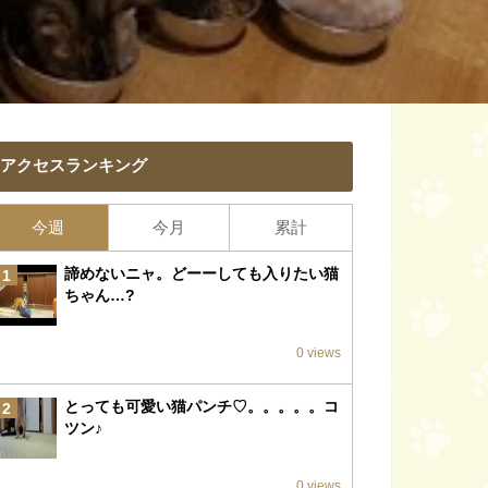
アクセスランキング
今週
今月
累計
諦めないニャ。どーーしても入りたい猫
1
ちゃん…?
0 views
とっても可愛い猫パンチ♡。。。。。コ
2
ツン♪
0 views