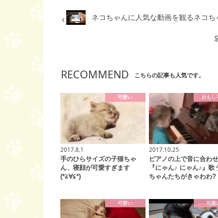
ネコちゃんに人気な動画を観るネコちゃんたち
RECOMMEND
こちらの記事も人気です。
可愛い
おもし
2017.8.1
2017.10.25
手のひらサイズの子猫ちゃ
ピアノの上で音に合わ
ん、寝顔が可愛すぎます
『にゃん♪ にゃん♪』歌
(*≧∀≦*)
ちゃんたちがきゃわわ?
可愛い
可愛