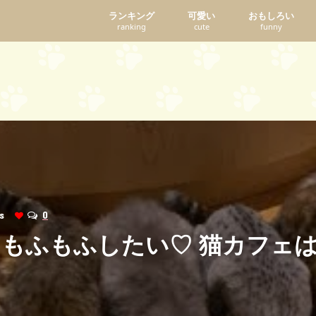
ランキング
可愛い
おもしろい
ranking
cute
funny
ews
0
もふもふしたい♡ 猫カフェ