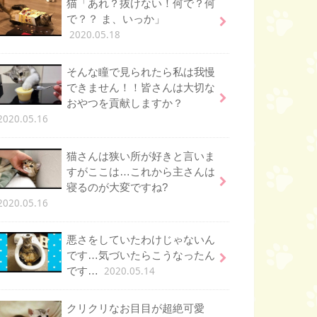
猫「あれ？抜けない！何で？何
で？？ ま、いっか」
2020.05.18
そんな瞳で見られたら私は我慢
できません！！皆さんは大切な
おやつを貢献しますか？
2020.05.16
猫さんは狭い所が好きと言いま
すがここは…これから主さんは
寝るのが大変ですね?
2020.05.16
悪さをしていたわけじゃないん
です…気づいたらこうなったん
2020.05.14
です…
クリクリなお目目が超絶可愛