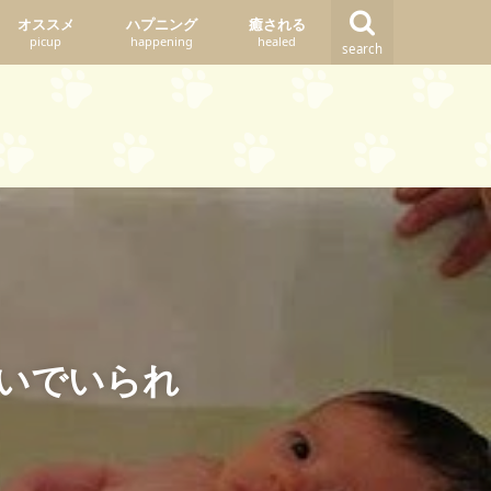
オススメ
ハプニング
癒される
picup
happening
healed
search
ないでいられ