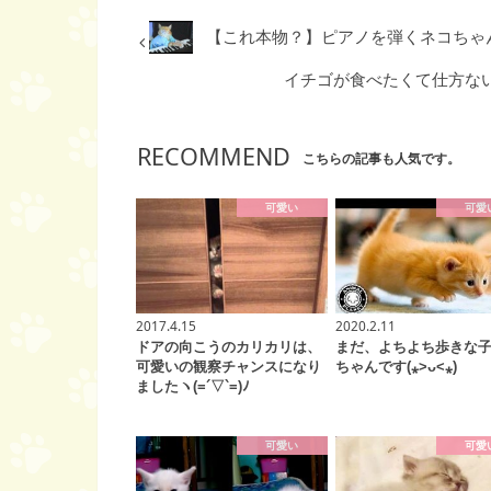
【これ本物？】ピアノを弾くネコちゃ
イチゴが食べたくて仕方ないネ
RECOMMEND
こちらの記事も人気です。
可愛い
可愛
2017.4.15
2020.2.11
ドアの向こうのカリカリは、
まだ、よちよち歩きな
可愛いの観察チャンスになり
ちゃんです(⁎˃ᴗ˂⁎)
ましたヽ(=´▽`=)ﾉ
可愛い
可愛