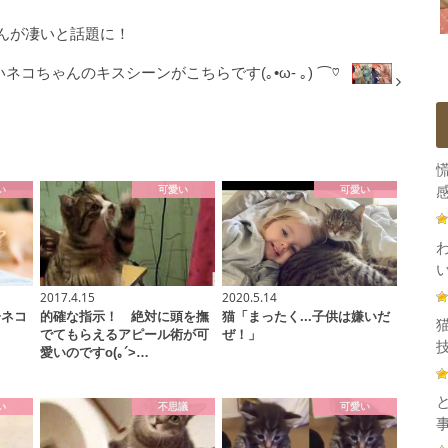
んが凄いと話題に！
コちゃんのキスシーンがこちらです(｡•ω- ｡) ⌒♡
い
可愛い
可愛い
感
2017.4.15
2020.5.14
子ネコ
的確な指示！ 絶対に頭を撫
猫「まったく...子供は嫌いだ
でてもらえるアピール術が可
ぜ！」
技
愛いのですo(｡´>…
い
不思議
可愛い