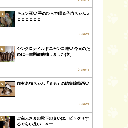
キュン死♡ 手のひらで眠る子猫ちゃんｚ
3
ｚｚｚｚｚｚ
0 views
シンクロナイルドニャンコ達♡ 今日のた
4
めに一生懸命勉強しました(笑)
0 views
超有名猫ちゃん『まる』の総集編動画♡
5
0 views
ご主人さまの靴下の臭いは、ビックリす
6
るぐらい臭いニャー！