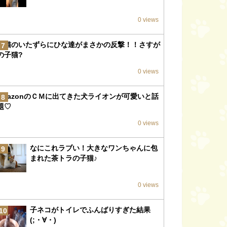
0 views
子猫のいたずらにひな達がまさかの反撃！！さすが
7
の子猫?
0 views
amazonのＣＭに出てきた犬ライオンが可愛いと話
8
題♡
0 views
なにこれラブい！大きなワンちゃんに包
9
まれた茶トラの子猫♪
0 views
子ネコがトイレでふんばりすぎた結果
10
(;・∀・)