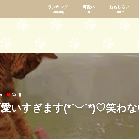
ランキング
可愛い
おもしろい
ranking
cute
funny
ews
0
愛いすぎます(*´︶`*)♡笑わ