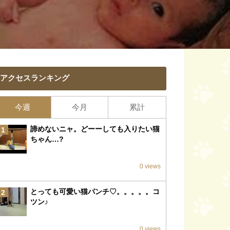
アクセスランキング
今週
今月
累計
諦めないニャ。どーーしても入りたい猫
1
ちゃん…?
0 views
とっても可愛い猫パンチ♡。。。。。コ
2
ツン♪
0 views