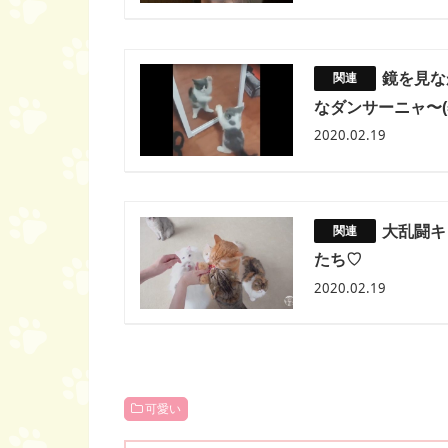
鏡を見な
なダンサーニャ〜(=
2020.02.19
大乱闘キ
たち♡
2020.02.19
可愛い