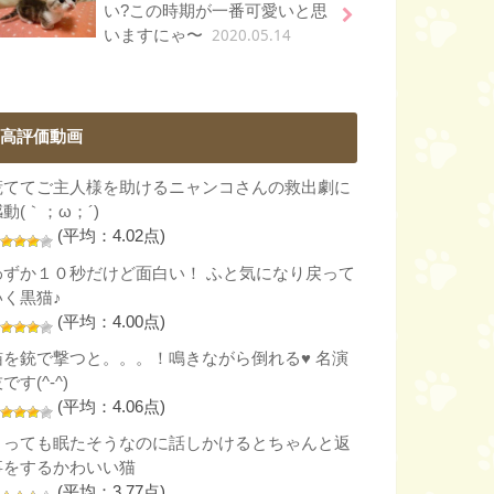
い?この時期が一番可愛いと思
2020.05.14
いますにゃ〜
高評価動画
慌ててご主人様を助けるニャンコさんの救出劇に
動(｀；ω；´)
(平均：4.02点)
わずか１０秒だけど面白い！ ふと気になり戻って
いく黒猫♪
(平均：4.00点)
猫を銃で撃つと。。。！鳴きながら倒れる♥ 名演
です(^-^)
(平均：4.06点)
とっても眠たそうなのに話しかけるとちゃんと返
事をするかわいい猫
(平均：3.77点)