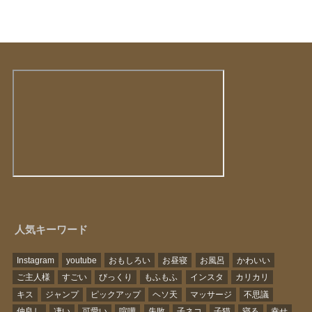
人気キーワード
Instagram
youtube
おもしろい
お昼寝
お風呂
かわいい
ご主人様
すごい
びっくり
もふもふ
インスタ
カリカリ
キス
ジャンプ
ピックアップ
ヘソ天
マッサージ
不思議
仲良し
凄い
可愛い
喧嘩
失敗
子ネコ
子猫
寝る
幸せ