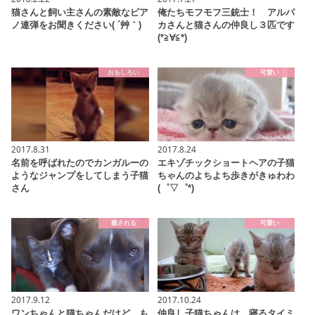
猫さんと飼い主さんの素敵なピア
俺たちモフモフ三銃士！ アルパ
ノ連弾をお聞きください( ´艸｀)
カさんと猫さんの仲良し３匹です
(*≧∀≦*)
おもしろい
可愛い
2017.8.31
2017.8.24
名前を呼ばれたのでカンガルーの
エキゾチックショートヘアの子猫
ようなジャンプをしてしまう子猫
ちゃんのよちよち歩きがきゅわわ
さん
(゜▽゜*)
癒される
可愛い
2017.9.12
2017.10.24
ワンちゃんと猫ちゃんだけど、も
仲良し子猫ちゃんは、寝るタイミ