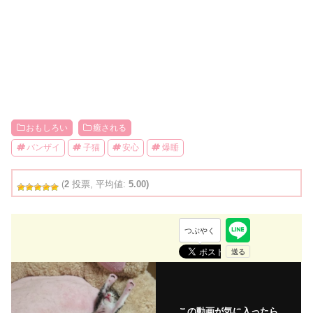
おもしろい
癒される
バンザイ
子猫
安心
爆睡
(
2
投票, 平均値:
5.00)
つぶやく
この動画が気に入ったら