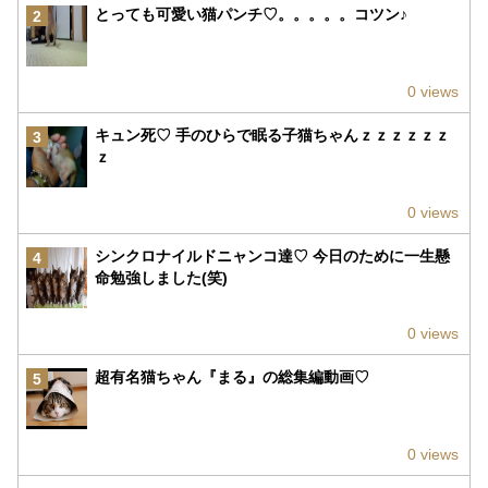
とっても可愛い猫パンチ♡。。。。。コツン♪
2
0 views
キュン死♡ 手のひらで眠る子猫ちゃんｚｚｚｚｚｚ
3
ｚ
0 views
シンクロナイルドニャンコ達♡ 今日のために一生懸
4
命勉強しました(笑)
0 views
超有名猫ちゃん『まる』の総集編動画♡
5
0 views