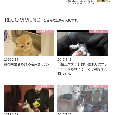
ご飯待たせてみた
RECOMMEND
こちらの記事も人気です。
おもしろい
癒される
2020.3.14
2017.4.18
猫の可愛さを詰め込みました?
【極上エステ】飼い主さんにブラ
ッシングされてうっとり顔をする
猫ちゃん
オススメ
癒される
2018.2.22
2017.7.27