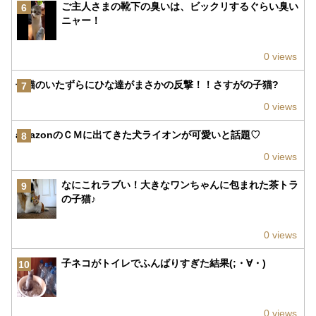
ご主人さまの靴下の臭いは、ビックリするぐらい臭い
6
ニャー！
0 views
子猫のいたずらにひな達がまさかの反撃！！さすがの子猫?
7
0 views
amazonのＣＭに出てきた犬ライオンが可愛いと話題♡
8
0 views
なにこれラブい！大きなワンちゃんに包まれた茶トラ
9
の子猫♪
0 views
子ネコがトイレでふんばりすぎた結果(;・∀・)
10
0 views