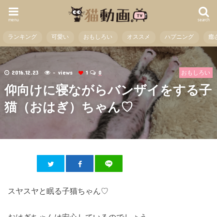
menu
search
ランキング
可愛い
おもしろい
オススメ
ハプニング
癒
2016.12.23
- views
1
0
おもしろい
仰向けに寝ながらバンザイをする子
猫（おはぎ）ちゃん♡
スヤスヤと眠る子猫ちゃん♡