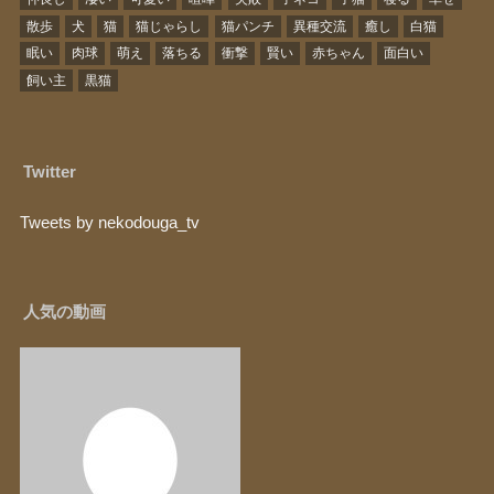
散歩
犬
猫
猫じゃらし
猫パンチ
異種交流
癒し
白猫
眠い
肉球
萌え
落ちる
衝撃
賢い
赤ちゃん
面白い
飼い主
黒猫
Twitter
Tweets by nekodouga_tv
人気の動画