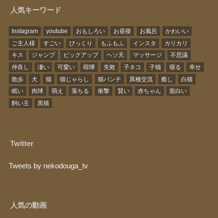
人気キーワード
Instagram
youtube
おもしろい
お昼寝
お風呂
かわいい
ご主人様
すごい
びっくり
もふもふ
インスタ
カリカリ
キス
ジャンプ
ピックアップ
ヘソ天
マッサージ
不思議
仲良し
凄い
可愛い
喧嘩
失敗
子ネコ
子猫
寝る
幸せ
散歩
犬
猫
猫じゃらし
猫パンチ
異種交流
癒し
白猫
眠い
肉球
萌え
落ちる
衝撃
賢い
赤ちゃん
面白い
飼い主
黒猫
Twitter
Tweets by nekodouga_tv
人気の動画