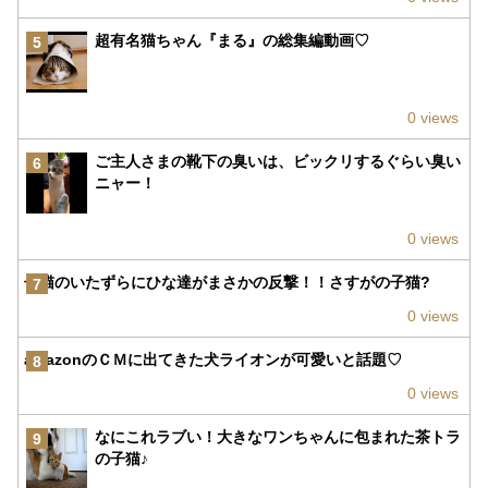
超有名猫ちゃん『まる』の総集編動画♡
5
0 views
ご主人さまの靴下の臭いは、ビックリするぐらい臭い
6
ニャー！
0 views
子猫のいたずらにひな達がまさかの反撃！！さすがの子猫?
7
0 views
amazonのＣＭに出てきた犬ライオンが可愛いと話題♡
8
0 views
なにこれラブい！大きなワンちゃんに包まれた茶トラ
9
の子猫♪