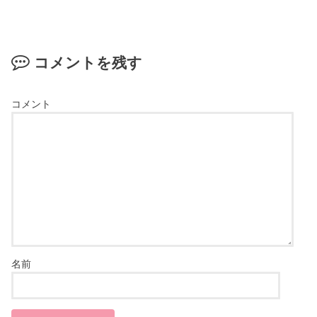
コメントを残す
コメント
名前