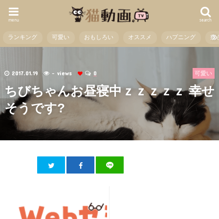
menu
search
ランキング
可愛い
おもしろい
オススメ
ハプニング
癒
2017.01.19
- views
0
可愛い
ちびちゃんお昼寝中ｚｚｚｚｚ 幸せ
そうです?