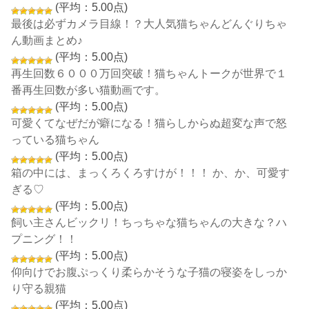
(平均：5.00点)
最後は必ずカメラ目線！？大人気猫ちゃんどんぐりちゃ
ん動画まとめ♪
(平均：5.00点)
再生回数６０００万回突破！猫ちゃんトークが世界で１
番再生回数が多い猫動画です。
(平均：5.00点)
可愛くてなぜだが癖になる！猫らしからぬ超変な声で怒
っている猫ちゃん
(平均：5.00点)
箱の中には、まっくろくろすけが！！！ か、か、可愛す
ぎる♡
(平均：5.00点)
飼い主さんビックリ！ちっちゃな猫ちゃんの大きな？ハ
プニング！！
(平均：5.00点)
仰向けでお腹ぷっくり柔らかそうな子猫の寝姿をしっか
り守る親猫
(平均：5.00点)