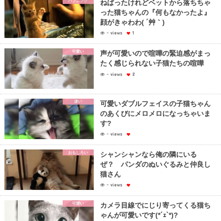
ハプニング
ねばったけれどベットから落ちちゃ
った猫ちゃんの『何もなかったよ』
顔がきゃわわ( ´艸｀)
- views
1
可愛い
声が可愛いので喧嘩の緊迫感がまっ
たく感じられない子猫たちの喧嘩
- views
2
凄い
可愛いダブルフェイスの子猫ちゃん
のあくびにメロメロになっちゃいま
す?
- views
おもしろい
シャンシャンなら俺の隣にいる
ぜ？ パンダのぬいぐるみと仲良し
猫さん
- views
可愛い
カメラ目線でにじり寄ってくる猫ち
ゃんが可愛いです(*´ｪ`*)?