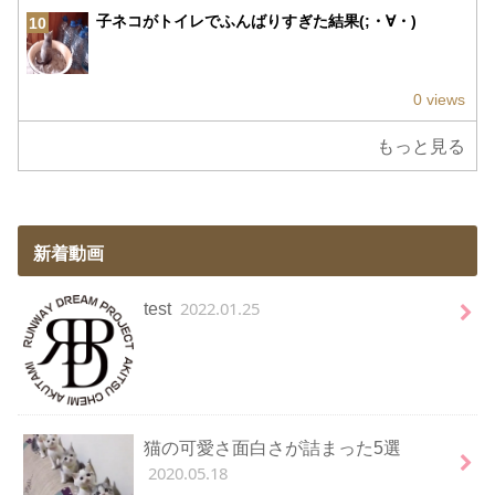
子ネコがトイレでふんばりすぎた結果(;・∀・)
10
0 views
もっと見る
新着動画
2022.01.25
test
猫の可愛さ面白さが詰まった5選
2020.05.18