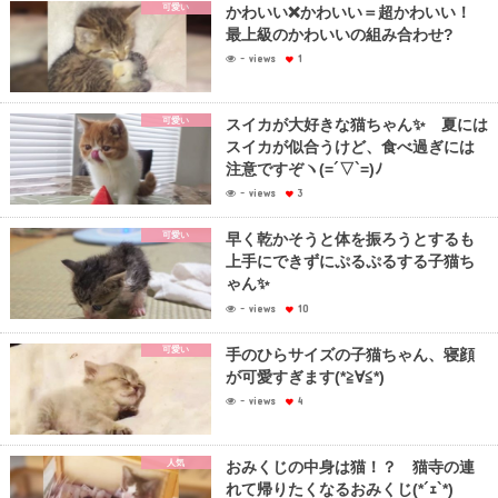
可愛い
かわいい❌かわいい＝超かわいい！
最上級のかわいいの組み合わせ?
- views
1
可愛い
スイカが大好きな猫ちゃん✨ 夏には
スイカが似合うけど、食べ過ぎには
注意ですぞヽ(=´▽`=)ﾉ
- views
3
可愛い
早く乾かそうと体を振ろうとするも
上手にできずにぷるぷるする子猫ち
ゃん✨
- views
10
可愛い
手のひらサイズの子猫ちゃん、寝顔
が可愛すぎます(*≧∀≦*)
- views
4
人気
おみくじの中身は猫！？ 猫寺の連
れて帰りたくなるおみくじ(*´ｪ`*)