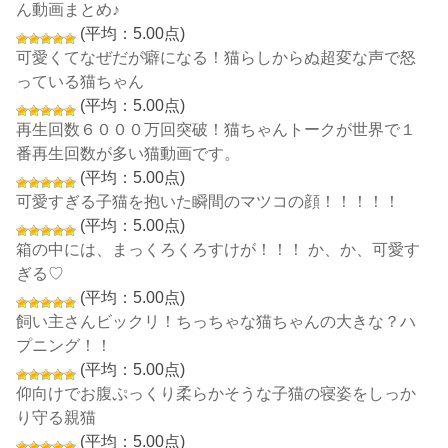
ん動画まとめ♪
(平均：5.00点)
可愛くてなぜだが癖になる！猫らしからぬ超変な声で怒
っている猫ちゃん
(平均：5.00点)
再生回数６０００万回突破！猫ちゃんトークが世界で１
番再生回数が多い猫動画です。
(平均：5.00点)
可愛すぎる子猫を抱いた瞬間のマツコの顔！！！！！
(平均：5.00点)
箱の中には、まっくろくろすけが！！！ か、か、可愛す
ぎる♡
(平均：5.00点)
飼い主さんビックリ！ちっちゃな猫ちゃんの大きな？ハ
プニング！！
(平均：5.00点)
仰向けでお腹ぷっくり柔らかそうな子猫の寝姿をしっか
り守る親猫
(平均：5.00点)