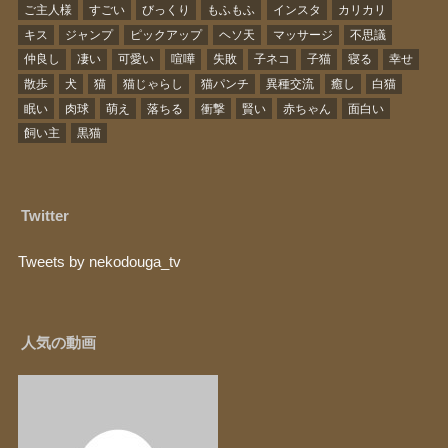
ご主人様
すごい
びっくり
もふもふ
インスタ
カリカリ
キス
ジャンプ
ピックアップ
ヘソ天
マッサージ
不思議
仲良し
凄い
可愛い
喧嘩
失敗
子ネコ
子猫
寝る
幸せ
散歩
犬
猫
猫じゃらし
猫パンチ
異種交流
癒し
白猫
眠い
肉球
萌え
落ちる
衝撃
賢い
赤ちゃん
面白い
飼い主
黒猫
Twitter
Tweets by nekodouga_tv
人気の動画