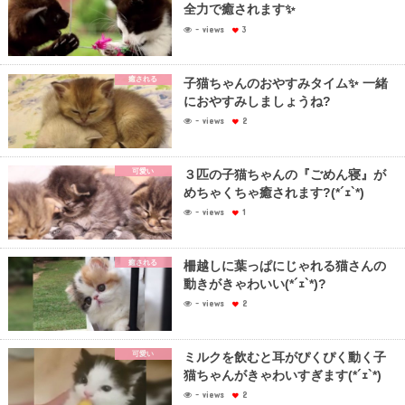
全力で癒されます✨
- views
3
癒される
子猫ちゃんのおやすみタイム✨ 一緒
におやすみしましょうね?
- views
2
可愛い
３匹の子猫ちゃんの『ごめん寝』が
めちゃくちゃ癒されます?(*´ｪ`*)
- views
1
癒される
柵越しに葉っぱにじゃれる猫さんの
動きがきゃわいい(*´ｪ`*)?
- views
2
可愛い
ミルクを飲むと耳がぴくぴく動く子
猫ちゃんがきゃわいすぎます(*´ｪ`*)
- views
2