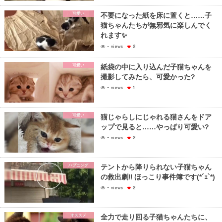
可愛い
不要になった紙を床に置くと……子
猫ちゃんたちが無邪気に楽しんでく
れます✨
- views
2
可愛い
紙袋の中に入り込んだ子猫ちゃんを
撮影してみたら、可愛かった?
- views
1
可愛い
猫じゃらしにじゃれる猫さんをドア
ップで見ると……やっぱり可愛い?
- views
2
ハプニング
テントから降りられない子猫ちゃん
の救出劇‼︎ ほっこり事件簿です(*´ｪ`*)
- views
2
オススメ
全力で走り回る子猫ちゃんたちに、